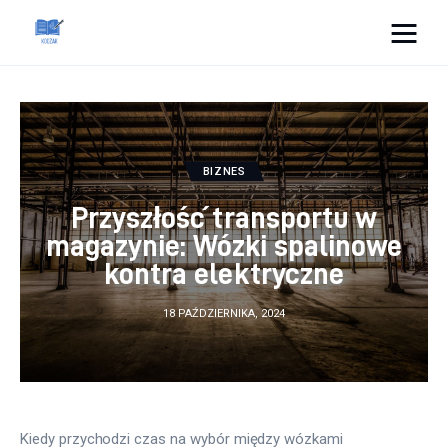
Cats And Dogs
Dom i ogród
BIZNES
Zdrowie
Przyszłość transportu w
Lifestyle
magazynie: Wózki spalinowe
kontra elektryczne
Uroda
18 PAŹDZIERNIKA, 2024
Więcej
Kiedy przychodzi czas na wybór między wózkami 