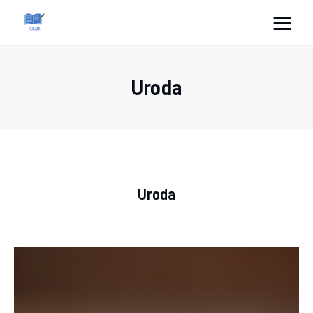
Cats And Dogs
Uroda
Dom i ogród
Zdrowie
Lifestyle
Uroda
Uroda
Więcej