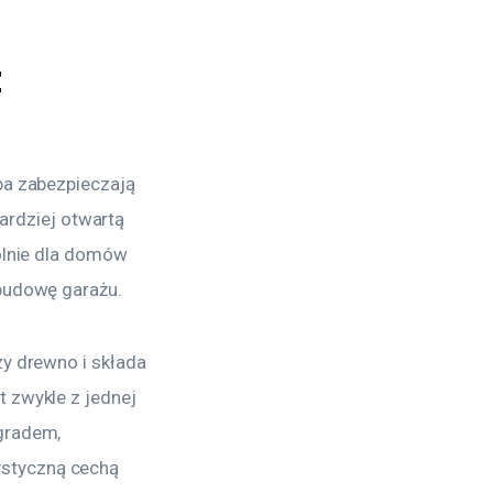
z
ba zabezpieczają 
rdziej otwartą 
ólnie dla domów 
 budowę garażu.
y drewno i składa 
 zwykle z jednej 
gradem, 
styczną cechą 