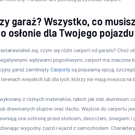
czy garaż? Wszystko, co musis
o osłonie dla Twojego pojazdu
astanawiałeś się, czym się różni carport od garażu? Choć o
egatywnymi wpływami pogodowymi, carport ma znacznie ba
ycyjny garaż zamknięty. 
Carporty
 są popularną opcją, szczeg
erenach wiejskich lub dla tych, którzy nie mają miejsca na
ykonany z różnych materiałów, takich jak stal, aluminium cz
ub drewnianych słupów oraz dachu. Wejście do carportu jest
apewniają one ochronę przed słońcem, deszczem, śniegiem i 
liwiając wygodny zjazd i wjazd z samochodem. Charaktery