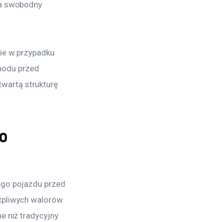
na swobodny 
ie w przypadku 
hodu przed 
wartą strukturę 
go
ego pojazdu przed 
tpliwych walorów 
e niż tradycyjny 