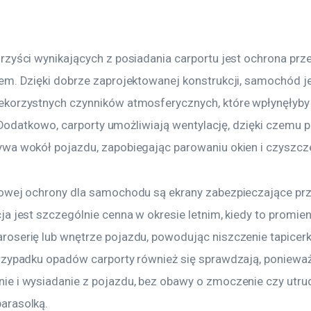
rzyści wynikających z posiadania carportu jest ochrona prze
em. Dzięki dobrze zaprojektowanej konstrukcji, samochód je
korzystnych czynników atmosferycznych, które wpłynęłyby 
u. Dodatkowo, carporty umożliwiają wentylację, dzięki czemu 
wa wokół pojazdu, zapobiegając parowaniu okien i czyszcz
owej ochrony dla samochodu są ekrany zabezpieczające prz
a jest szczególnie cenna w okresie letnim, kiedy to promie
oserię lub wnętrze pojazdu, powodując niszczenie tapicerk
rzypadku opadów carporty również się sprawdzają, ponieważ
e i wysiadanie z pojazdu, bez obawy o zmoczenie czy utru
arasolką.