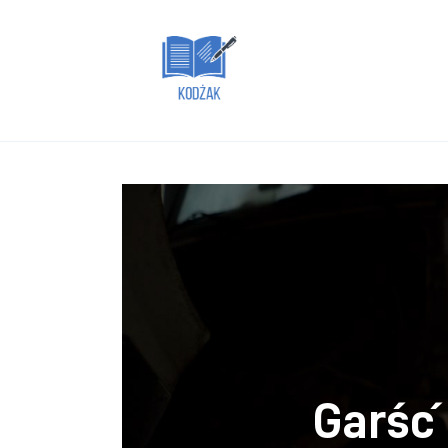
Dom i ogród
Zdrowie
Lifestyle
Uroda
Więcej
Garść 