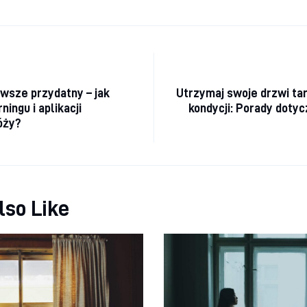
a wpisu
awsze przydatny – jak
Utrzymaj swoje drzwi ta
ningu i aplikacji
kondycji: Porady dotyc
óży?
lso Like