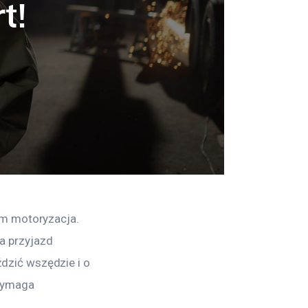
t!
am motoryzacja. 
 przyjazd 
zić wszędzie i o 
wymaga 