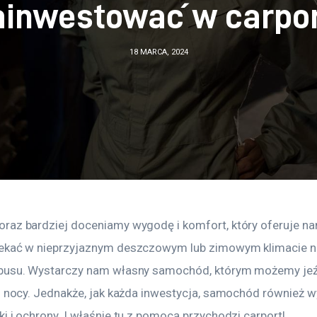
ainwestować w carpor
18 MARCA, 2024
raz bardziej doceniamy wygodę i komfort, który oferuje n
ekać w nieprzyjaznym deszczowym lub zimowym klimacie na
busu. Wystarczy nam własny samochód, którym możemy jeźd
 i nocy. Jednakże, jak każda inwestycja, samochód również 
i i ochrony. I właśnie tu z pomocą przychodzi carport!