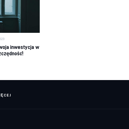
023
woja inwestycja w
zczędność!
IĘCEJ