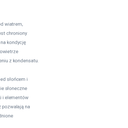
d wiatrem, 
st chroniony 
na kondycję 
powietrze 
eniu z kondensatu.
ed słońcem i 
nie słoneczne 
i i elementów 
 pozwalają na 
dnione 