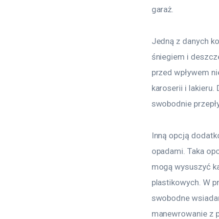
garaż.
Jedną z danych ko
śniegiem i deszcz
przed wpływem nie
karoserii i lakier
swobodnie przepły
Inną opcją dodatk
opadami. Taka opcj
mogą wysuszyć kar
plastikowych. W p
swobodne wsiadani
manewrowanie z p