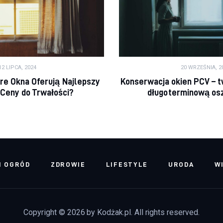
12 LIPCA, 2024
20 WRZEŚNIA, 2
óre Okna Oferują Najlepszy
Konserwacja okien PCV – t
Ceny do Trwałości?
długoterminową os
I OGRÓD
ZDROWIE
LIFESTYLE
URODA
W
Copyright © 2026 by Kodżak.pl. All rights reserved.