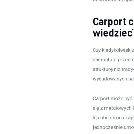
Carport 
wiedzieć 
Czy kiedykolwiek z
samochód przed n
strukturę niż trad
wybudowanych na t
Carport może być w
się z metalowych l
lub obu stron i z
jednocześnie umoż