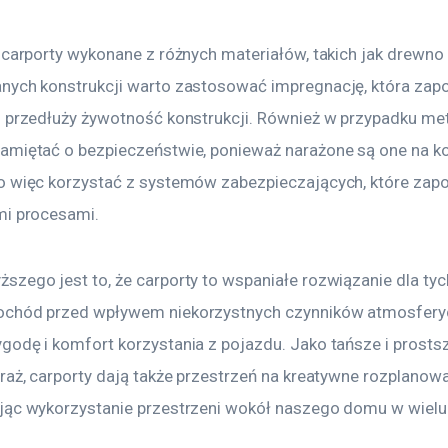
 carporty wykonane z różnych materiałów, takich jak drewno
nych konstrukcji warto zastosować impregnację, która zapob
o przedłuży żywotność konstrukcji. Również w przypadku me
amiętać o bezpieczeństwie, ponieważ narażone są one na kor
o więc korzystać z systemów zabezpieczających, które zapo
mi procesami.
zego jest to, że carporty to wspaniałe rozwiązanie dla tych
ochód przed wpływem niekorzystnych czynników atmosfery
godę i komfort korzystania z pojazdu. Jako tańsze i prosts
raż, carporty dają także przestrzeń na kreatywne rozplanowan
jąc wykorzystanie przestrzeni wokół naszego domu w wielu 