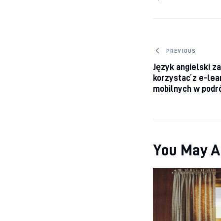
Nawigacj
PREVIOUS
Język angielski z
korzystać z e-lear
mobilnych w podr
You May A