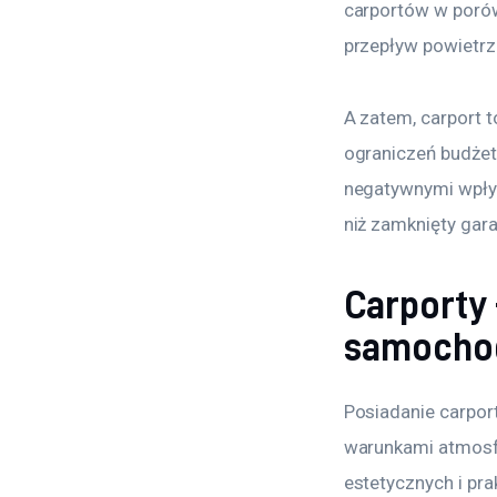
carportów w porów
przepływ powietrz
A zatem, carport 
ograniczeń budże
negatywnymi wpływ
niż zamknięty gara
Carporty
samocho
Posiadanie carpor
warunkami atmosfe
estetycznych i pra