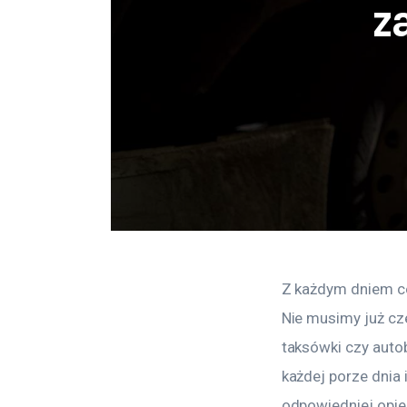
z
Z każdym dniem co
Nie musimy już cz
taksówki czy auto
każdej porze dnia
odpowiedniej opiek