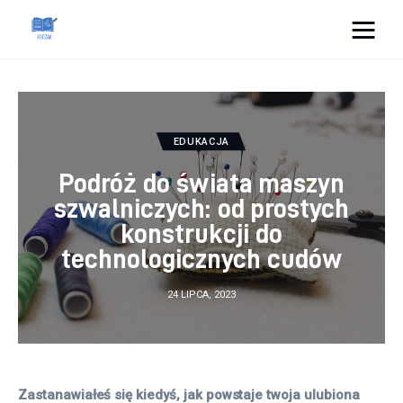
Cats And Dogs
Dom i ogród
EDUKACJA
Zdrowie
Podróż do świata maszyn
szwalniczych: od prostych
Lifestyle
konstrukcji do
technologicznych cudów
Uroda
24 LIPCA, 2023
Więcej
Zastanawiałeś się kiedyś, jak powstaje twoja ulubiona 