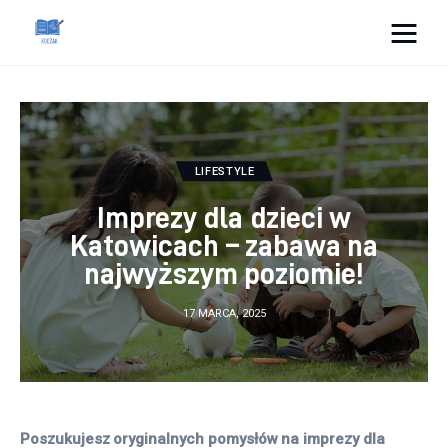
Cats And Dogs
Dom i ogród
LIFESTYLE
Zdrowie
Imprezy dla dzieci w
Lifestyle
Katowicach – zabawa na
najwyższym poziomie!
Uroda
17 MARCA, 2025
Więcej
Poszukujesz oryginalnych pomysłów na imprezy dla 