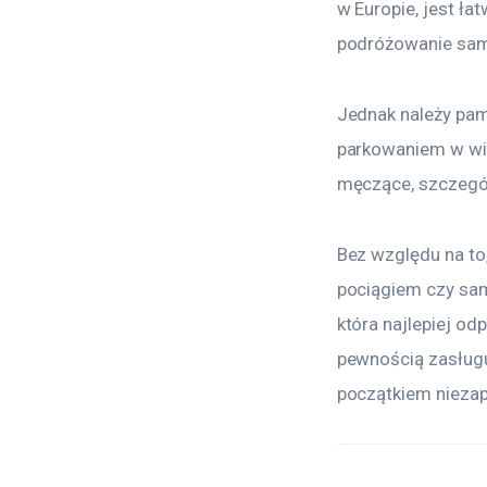
w Europie, jest ła
podróżowanie sam
Jednak należy pam
parkowaniem w wię
męczące, szczegól
Bez względu na to
pociągiem czy sam
która najlepiej o
pewnością zasługu
początkiem nieza