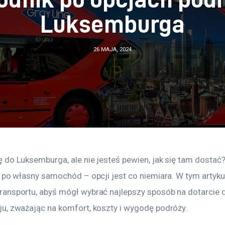
Luksemburga
26 MAJA, 2024
 do Luksemburga, ale nie jesteś pewien, jak się tam dostać
 po własny samochód – opcji jest co niemiara. W tym artykul
ansportu, abyś mógł wybrać najlepszy sposób na dotarcie d
u, zważając na komfort, koszty i wygodę podróży.