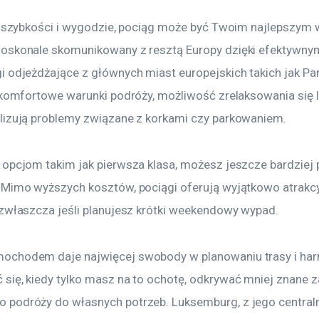
na szybkości i wygodzie, pociąg może być Twoim najlepszym
oskonale skomunikowany z resztą Europy dzięki efektywny
 odjeżdżające z głównych miast europejskich takich jak Par
ą komfortowe warunki podróży, możliwość zrelaksowania się 
lizują problemy związane z korkami czy parkowaniem.
 opcjom takim jak pierwsza klasa, możesz jeszcze bardziej 
 Mimo wyższych kosztów, pociągi oferują wyjątkowo atrakcy
 zwłaszcza jeśli planujesz krótki weekendowy wypad.
ochodem daje najwięcej swobody w planowaniu trasy i ha
ię, kiedy tylko masz na to ochotę, odkrywać mniej znane za
 podróży do własnych potrzeb. Luksemburg, z jego centra