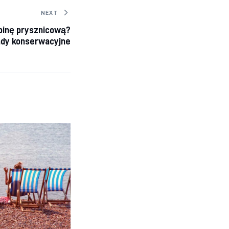
NEXT
abinę prysznicową?
ady konserwacyjne