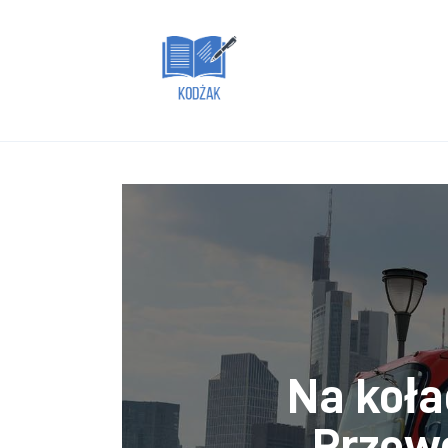
Dom i ogród
Zdrowie
Lifestyle
Uroda
Więcej
Na koła
Przewo