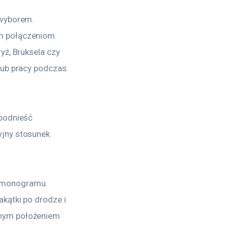
 wyborem. 
m połączeniom 
yż, Bruksela czy 
lub pracy podczas 
podnieść 
jny stosunek 
rmonogramu. 
kątki po drodze i 
lnym położeniem 