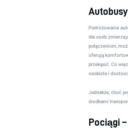
Autobusy
Podróżowanie auto
dla osób zmierzaj
połączeniom, może
oferują komfortowe
przekąsić. Co wię
osobiste i dostos
Jednakże, choć jes
środkami transport
Pociągi –