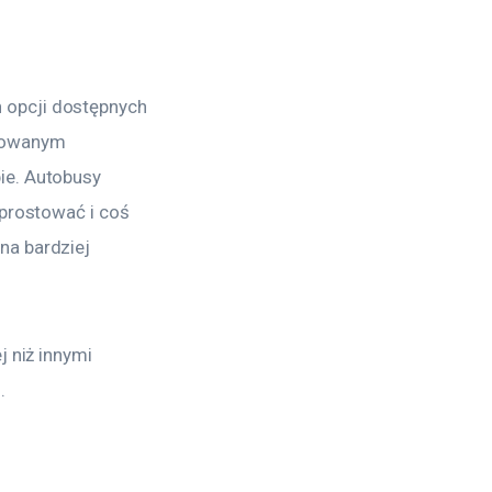
 opcji dostępnych 
zowanym 
ie. Autobusy 
zprostować i coś 
na bardziej 
 niż innymi 
.