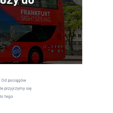
? Od pociągów 
e przyjrzymy się 
o tego 