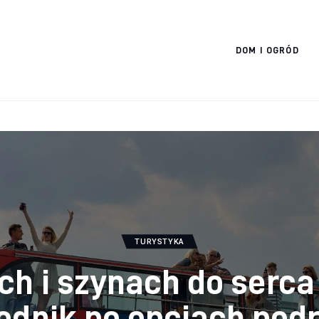
Cats And Dogs
DOM I OGRÓD
TURYSTYKA
ch i szynach do serca
dnik po opcjach pod