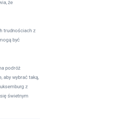
ia, że 
h trudnościach z 
 mogą być 
na podróż 
 aby wybrać taką, 
Luksemburg z 
się świetnym 