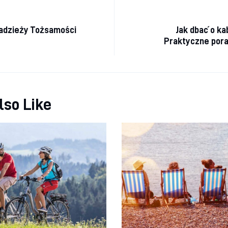
a wpisu
adzieży Tożsamości
Jak dbać o k
Praktyczne por
lso Like