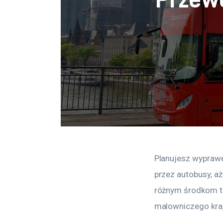
Planujesz wyprawę
przez autobusy, aż
różnym środkom tr
malowniczego kraj