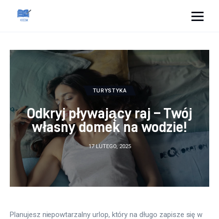
Cats And Dogs
Dom i ogród
Zdrowie
TURYSTYKA
Odkryj pływający raj – Twój
Lifestyle
własny domek na wodzie!
Uroda
17 LUTEGO, 2025
Więcej
Planujesz niepowtarzalny urlop, który na długo zapisze się w 