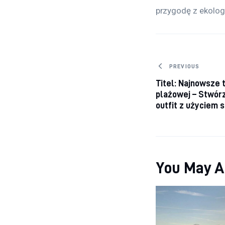
przygodę z ekologi
Nawigacj
PREVIOUS
Titel: Najnowsze 
plażowej – Stwór
outfit z użyciem 
You May A