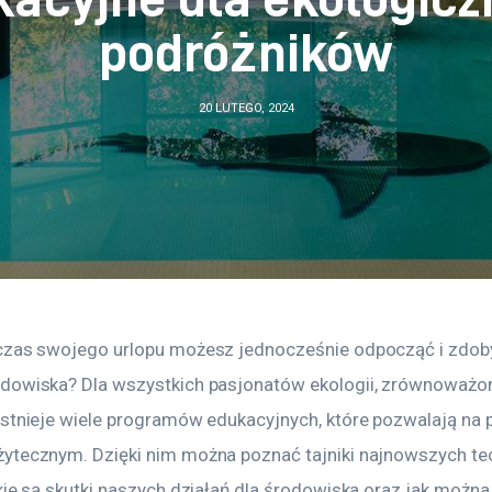
podróżników
20 LUTEGO, 2024
czas swojego urlopu możesz jednocześnie odpocząć i zdob
dowiska? Dla wszystkich pasjonatów ekologii, zrównoważon
istnieje wiele programów edukacyjnych, które pozwalają na 
ytecznym. Dzięki nim można poznać tajniki najnowszych tec
kie są skutki naszych działań dla środowiska oraz jak można