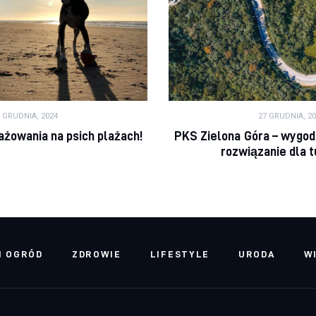
8 GRUDNIA, 2024
27 GRUDNIA, 20
ażowania na psich plażach!
PKS Zielona Góra – wygod
rozwiązanie dla 
I OGRÓD
ZDROWIE
LIFESTYLE
URODA
W