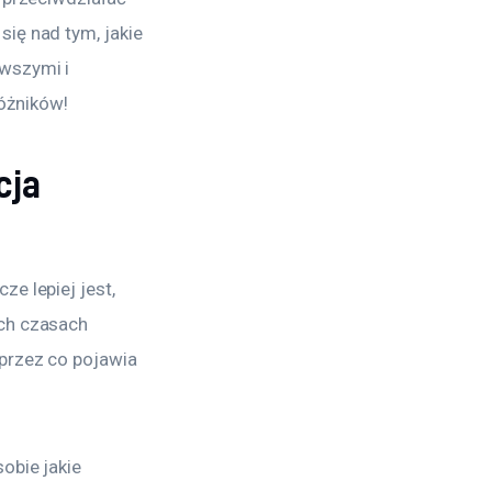
ię nad tym, jakie 
wszymi i 
óżników!
cja
e lepiej jest, 
ch czasach 
przez co pojawia 
obie jakie 