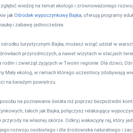
y zgłębić wiedzę na temat ekologii i zrównoważonego rozwoj
ie jak 
Ośrodek wypoczynkowy Bajka
, oferują programy eduk
naukę i zabawę jednocześnie.
ośrodku turystycznym Bajka, możesz wziąć udział w warsz
drówkach przyrodniczych, a nawet wizytach w stacjach tere
 roślin i zwierząt żyjących w Twoim regionie. Dla dzieci, O
y Mały ekolog, w ramach którego uczestnicy zdobywają wi
ci na świeżym powietrzu.
posobu na poznawanie świata niż poprzez bezpośredni konta
nkowych, takich jak Bajka, połączysz relaksujący wypoczyne
przyrody na własnej skórze. Odkryj wakacyjny raj, który je
jego rozwoju osobistego i dla środowiska naturalnego i zac