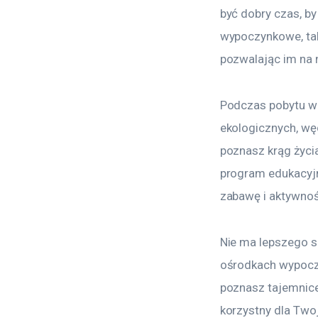
być dobry czas, b
wypoczynkowe, tak
pozwalając im na 
Podczas pobytu w 
ekologicznych, wę
poznasz krąg życia
program edukacyjn
zabawę i aktywnoś
Nie ma lepszego s
ośrodkach wypoczy
poznasz tajemnice 
korzystny dla Two