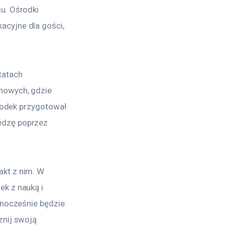
u. Ośrodki 
acyjne dla gości, 
tatach 
nowych, gdzie 
środek przygotował 
edzę poprzez 
kt z nim. W 
k z nauką i 
dnocześnie będzie 
znij swoją 