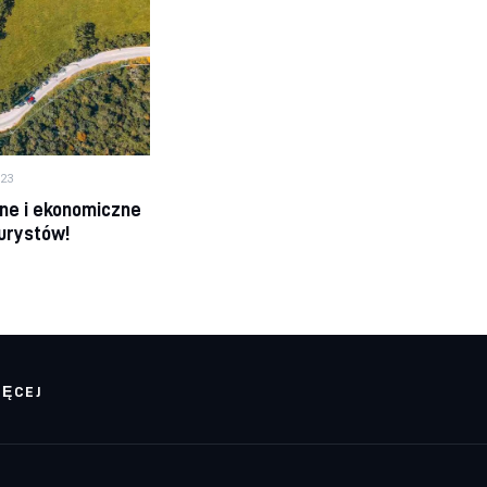
23
ne i ekonomiczne
turystów!
IĘCEJ