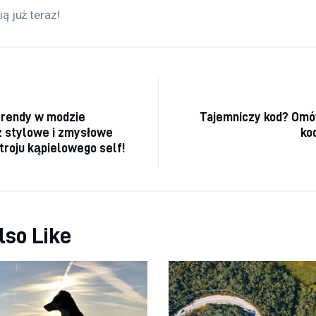
ą już teraz!
a wpisu
trendy w modzie
Tajemniczy kod? Omów
z stylowe i zmysłowe
ko
stroju kąpielowego self!
lso Like