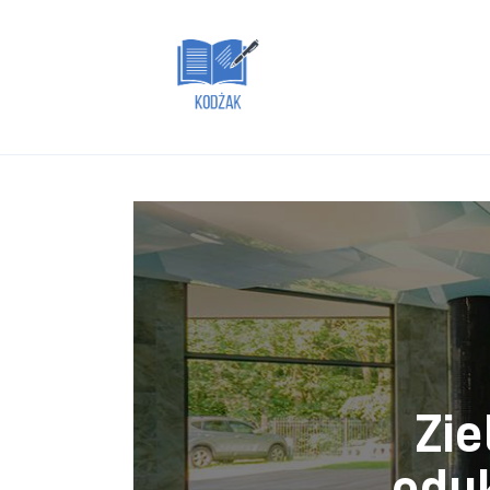
Dom i ogród
Zdrowie
Lifestyle
Uroda
Więcej
Zie
eduk