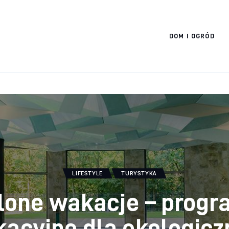
Cats And Dogs
DOM I OGRÓD
LIFESTYLE
TURYSTYKA
lone wakacje – prog
acyjne dla ekologic