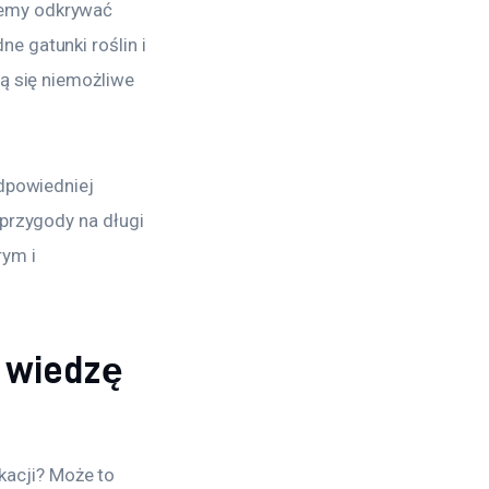
żemy odkrywać 
 gatunki roślin i 
ą się niemożliwe 
dpowiedniej 
przygody na długi 
ym i 
z wiedzę
acji? Może to 