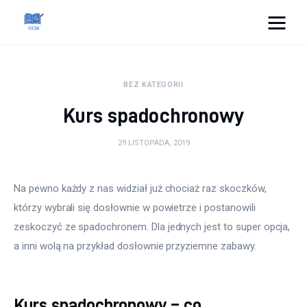
Cats And Dogs
BEZ KATEGORII
Dom i ogród
Kurs spadochronowy
Zdrowie
29 LISTOPADA, 2019
Lifestyle
Na pewno każdy z nas widział już chociaż raz skoczków, 
Uroda
którzy wybrali się dosłownie w powietrze i postanowili 
zeskoczyć ze spadochronem. Dla jednych jest to super opcja, 
Więcej
a inni wolą na przykład dosłownie przyziemne zabawy.
Kurs spadochronowy – co