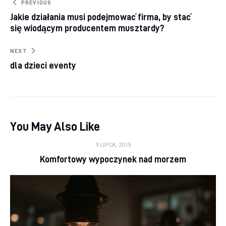
Nawigacja wpisu
PREVIOUS
Jakie działania musi podejmować firma, by stać
się wiodącym producentem musztardy?
NEXT
dla dzieci eventy
You May Also Like
9 LIPCA, 2019
Komfortowy wypoczynek nad morzem