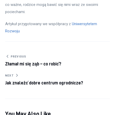
co ważne, rodzice mogą bawić się nimi wraz ze swoimi 
pociechami.
Artykuł przygotowany we współpracy z 
Uniwersytetem 
Rozwoju
Nawigacja wpisu
PREVIOUS
Złamał mi się ząb – co robić?
NEXT
Jak znaleźć dobre centrum ogrodnicze?
You May Also Like