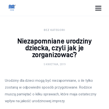
Cats And Dogs
BEZ KATEGORII
Dom i ogród
Niezapomniane urodziny
Zdrowie
dziecka, czyli jak je
zorganizować?
Lifestyle
5 KWIETNIA, 2019
Uroda
Urodziny dla dzieci mogą być niezapomniane, o ile tylko 
Więcej
zostaną w odpowiedni sposób przygotowane. Rodzice 
muszą pamiętać o kilku sprawach, które maja ostateczny 
wpływ na jakość urodzinowej imprezy.