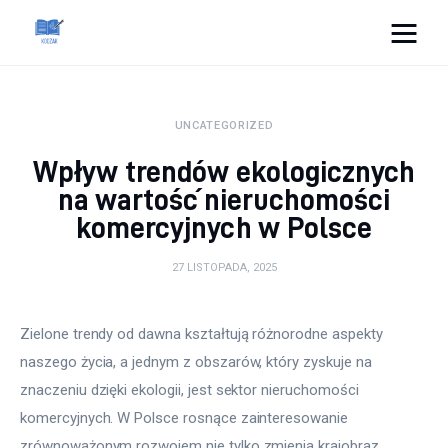
Cats And Dogs
UNCATEGORIZED
Dom i ogród
Wpływ trendów ekologicznych
Zdrowie
na wartość nieruchomości
komercyjnych w Polsce
Lifestyle
27 LISTOPADA, 2025
Uroda
Zielone trendy od dawna kształtują różnorodne aspekty 
Więcej
naszego życia, a jednym z obszarów, który zyskuje na 
znaczeniu dzięki ekologii, jest sektor nieruchomości 
komercyjnych. W Polsce rosnące zainteresowanie 
zrównoważonym rozwojem nie tylko zmienia krajobraz 