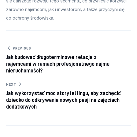
się dalszego rozwoju tego segmentu, co przyniesie korzyści 
zarówno najemcom, jak i inwestorom, a także przyczyni się 
do ochrony środowiska.
Nawigacja wpisu
PREVIOUS
Jak budować długoterminowe relacje z
najemcami w ramach profesjonalnego najmu
nieruchomości?
NEXT
Jak wykorzystać moc storytellingu, aby zachęcić
dziecko do odkrywania nowych pasji na zajęciach
dodatkowych