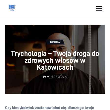
Cats And Dogs
Dom i ogród
URODA
Zdrowie
Trychologia – Twoja droga do
Lifestyle
zdrowych włosów w
Katowicach
Uroda
19 WRZEŚNIA, 2023
Więcej
Czy kiedykolwiek zastanawiałeś się, dlaczego twoje 