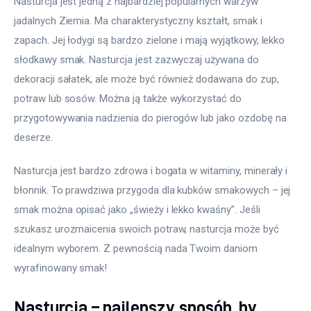
Nasturcja jest jedną z najbardziej popularnych warzyw 
jadalnych Ziemia. Ma charakterystyczny kształt, smak i 
zapach. Jej łodygi są bardzo zielone i mają wyjątkowy, lekko 
słodkawy smak. Nasturcja jest zazwyczaj używana do 
dekoracji sałatek, ale może być również dodawana do zup, 
potraw lub sosów. Można ją także wykorzystać do 
przygotowywania nadzienia do pierogów lub jako ozdobę na 
deserze.
Nasturcja jest bardzo zdrowa i bogata w witaminy, minerały i 
błonnik. To prawdziwa przygoda dla kubków smakowych – jej 
smak można opisać jako „świeży i lekko kwaśny”. Jeśli 
szukasz urozmaicenia swoich potraw, nasturcja może być 
idealnym wyborem. Z pewnością nada Twoim daniom 
wyrafinowany smak!
Nasturcja – najlepszy sposób, by