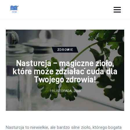
Cats And Dogs
Dom i ogród
ZDROWIE
Zdrowie
Nasturcja – magiczne zioło,
Lifestyle
które może zdziałać cuda dla
Twojego zdrowia!
Uroda
19 LISTOPADA, 2023
Więcej
Nasturcja to niewielkie, ale bardzo silne zioło, którego bogata 