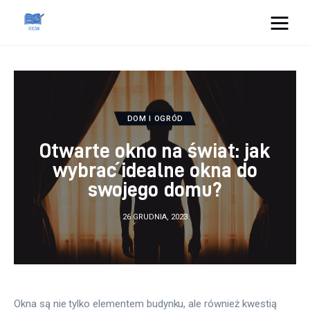
Cats And Dogs
Dom i ogród
DOM I OGRÓD
Zdrowie
Otwarte okno na świat: jak
Lifestyle
wybrać idealne okna do
swojego domu?
Uroda
26 GRUDNIA, 2023
Więcej
Okna są nie tylko elementem budynku, ale również kwestią 