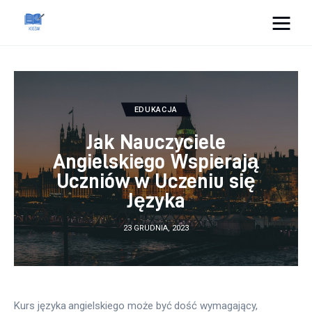
Cats And Dogs
Dom i ogród
EDUKACJA
Zdrowie
Jak Nauczyciele
Angielskiego Wspierają
Lifestyle
Uczniów w Uczeniu się
Języka
Uroda
23 GRUDNIA, 2023
Więcej
Kurs języka angielskiego może być dość wymagający, 