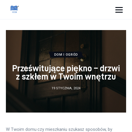
Cats And Dogs
Dom i ogród
Zdrowie
DOM I OGRÓD
Prześwitujące piękno – drzwi
Lifestyle
z szkłem w Twoim wnętrzu
Uroda
19 STYCZNIA, 2024
Więcej
W Twoim domu czy mieszkaniu szukasz sposobów, by 