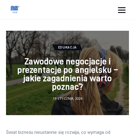
Cats And Dogs
Dom i ogród
EDUKACJA
Zdrowie
Zawodowe negocjacje i
prezentacje po angielsku –
Lifestyle
jakie zagadnienia warto
poznać?
Uroda
19 STYCZNIA, 2024
Więcej
Świat biznesu nieustannie się rozwija, co wymaga od 