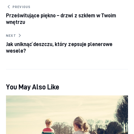
Nawigacja wpisu
PREVIOUS
Prześwitujące piękno – drzwi z szkłem w Twoim
wnętrzu
NEXT
Jak uniknąć deszczu, który zepsuje plenerowe
wesele?
You May Also Like