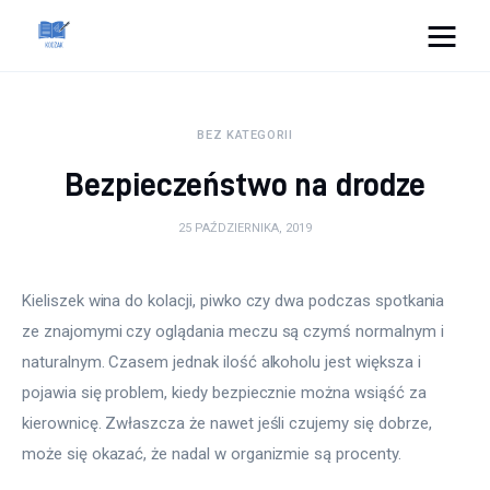
Cats And Dogs
BEZ KATEGORII
Dom i ogród
Bezpieczeństwo na drodze
Zdrowie
25 PAŹDZIERNIKA, 2019
Lifestyle
Kieliszek wina do kolacji, piwko czy dwa podczas spotkania 
Uroda
ze znajomymi czy oglądania meczu są czymś normalnym i 
naturalnym. Czasem jednak ilość alkoholu jest większa i 
Więcej
pojawia się problem, kiedy bezpiecznie można wsiąść za 
kierownicę. Zwłaszcza że nawet jeśli czujemy się dobrze, 
może się okazać, że nadal w organizmie są procenty.