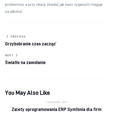
problemów, a przy okazji zbadać jak nasz organizm reaguje 
na alkohol.
Nawigacja wpisu
PREVIOUS
Grzybobranie czas zacząć
NEXT
Światło na zawołanie
You May Also Like
7 GRUDNIA, 2017
Zalety oprogramowania ERP Symfonia dla firm