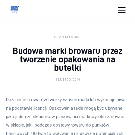
Cats And Dogs
BEZ KATEGORII
Dom i ogród
Budowa marki browaru przez
Zdrowie
tworzenie opakowania na
butelki
Lifestyle
6 LUTEGO, 2019
Uroda
Duża ilość browarów tworzy własne marki lub wykonuje piwa 
Więcej
na podstawie licencji. Opakowania takie mogą być używane 
jako jeden ze składników plasowania marki wyrobu zarówno 
w sklepie, jak i podczas dostawy towaru do punktów 
handlowych. Ułatwia to wpływanie na decyzje potencjalnych 