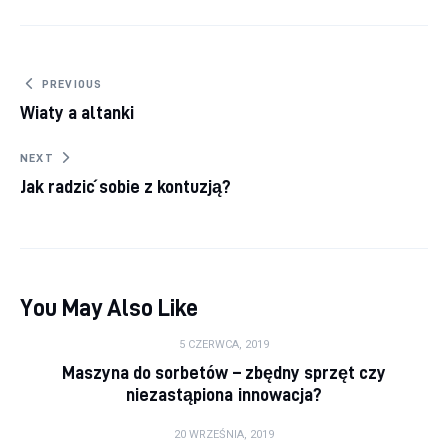
Nawigacja wpisu
PREVIOUS
Wiaty a altanki
NEXT
Jak radzić sobie z kontuzją?
You May Also Like
5 CZERWCA, 2019
Maszyna do sorbetów – zbędny sprzęt czy
niezastąpiona innowacja?
20 WRZEŚNIA, 2019