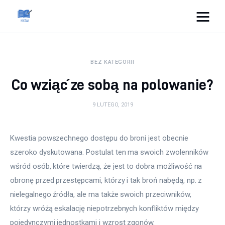
Cats And Dogs
BEZ KATEGORII
Dom i ogród
Co wziąć ze sobą na polowanie?
Zdrowie
9 LUTEGO, 2019
Lifestyle
Kwestia powszechnego dostępu do broni jest obecnie 
Uroda
szeroko dyskutowana. Postulat ten ma swoich zwolenników 
wśród osób, które twierdzą, że jest to dobra możliwość na 
Więcej
obronę przed przestępcami, którzy i tak broń nabędą, np. z 
nielegalnego źródła, ale ma także swoich przeciwników, 
którzy wróżą eskalację niepotrzebnych konfliktów między 
pojedynczymi jednostkami i wzrost zgonów.