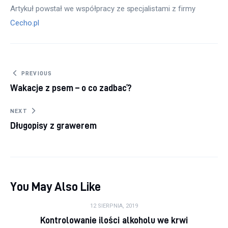
Artykuł powstał we współpracy ze specjalistami z firmy 
Cecho.pl
Nawigacja wpisu
PREVIOUS
Wakacje z psem – o co zadbać?
NEXT
Długopisy z grawerem
You May Also Like
12 SIERPNIA, 2019
Kontrolowanie ilości alkoholu we krwi