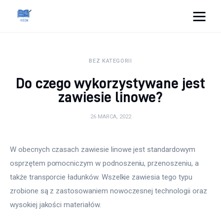
Cats And Dogs
BEZ KATEGORII
Dom i ogród
Do czego wykorzystywane jest
Zdrowie
zawiesie linowe?
Lifestyle
26 MARCA, 2022
Uroda
W obecnych czasach zawiesie linowe jest standardowym 
osprzętem pomocniczym w podnoszeniu, przenoszeniu, a 
Więcej
także transporcie ładunków. Wszelkie zawiesia tego typu 
zrobione są z zastosowaniem nowoczesnej technologii oraz 
wysokiej jakości materiałów.