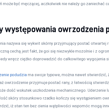
 może być męczącej, aczkolwiek nie należy go zaniechać ca
y występowania owrzodzenia 
a nazywa się wykwit skórny przyjmujący postać otwartej r
czną cechą jest fakt, że goi się niezwykle mozolnie i z ogr
kiedy wręcz ciężko doprowadzić do całkowitego wygojenia s
enie podudzia
 ma swoje typowe, można nawet stwierdzić, ż
aż owrzodzenie przyjmuje postać rany, z łatwością stwierdzi
że dość wskutek uszkodzenia mechanicznego. Uderzenie lu
łość skóry stosunkowo rzadko kończy się wystąpieniem owr
rdzić, iż stan ten bez cienia wątpliwości wspomóc mogą inn