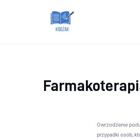
Dom i ogród
Zdrowie
Lifestyle
Uroda
Więcej
Farmakoterapi
Owrzodzenie podud
przypadki osób, kt