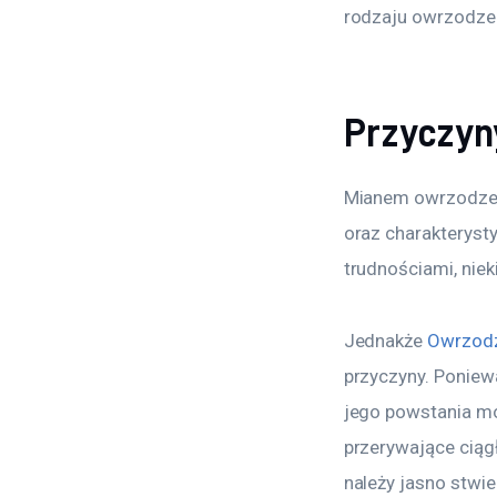
rodzaju owrzodzeń
Przyczyn
Mianem owrzodzeni
oraz charakterysty
trudnościami, nie
Jednakże 
Owrzodz
przyczyny. Poniew
jego powstania mo
przerywające ciąg
należy jasno stwie