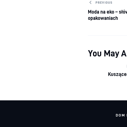
Nawigacj
PREVIOUS
Moda na eko – słów
opakowaniach
You May A
Kuszące 
DOM 