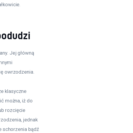
łkowicie.
podudzi
any. Jej główną 
omnymi 
ię owrzodzenia.
e klasyczne 
ć można, iż do 
b rozcięcie 
zodzenia, jednak 
e schorzenia bądź 