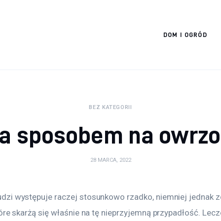
Cats And Dogs
DOM I OGRÓD
BEZ KATEGORII
a sposobem na owrzo
28 MARCA, 2022
zi występuje raczej stosunkowo rzadko, niemniej jednak zd
óre skarżą się właśnie na tę nieprzyjemną przypadłość. Lecz