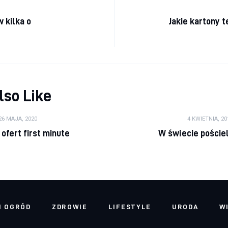
a wpisu
 kilka o
Jakie kartony 
lso Like
26 MAJA, 2020
4 KWIETNIA, 20
ofert first minute
W świecie pościeli
I OGRÓD
ZDROWIE
LIFESTYLE
URODA
W