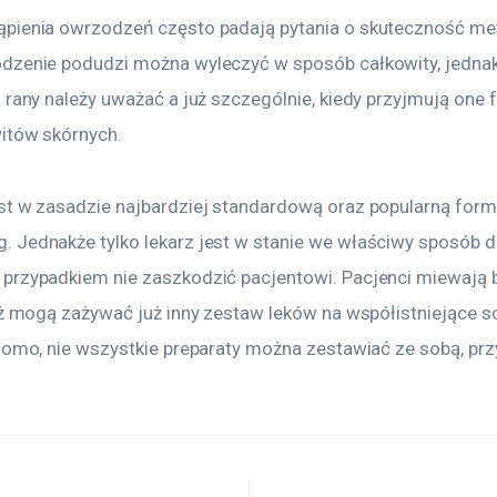
pienia owrzodzeń często padają pytania o skuteczność met
dzenie podudzi można wyleczyć w sposób całkowity, jednakż
 rany należy uważać a już szczególnie, kiedy przyjmują one 
itów skórnych.
st w zasadzie najbardziej standardową oraz popularną formą
 Jednakże tylko lekarz jest w stanie we właściwy sposób d
przypadkiem nie zaszkodzić pacjentowi. Pacjenci miewają
eż mogą zażywać już inny zestaw leków na współistniejące sc
domo, nie wszystkie preparaty można zestawiać ze sobą, prz