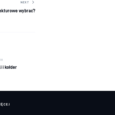
NEXT
tekturowe wybrać?
18
 i kołder
IĘCEJ