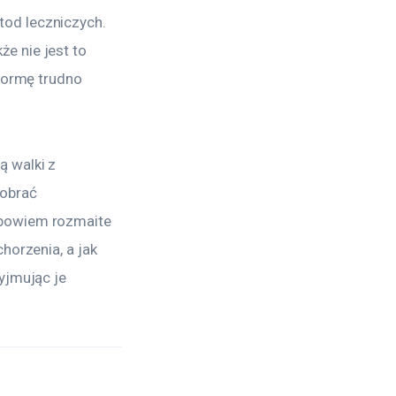
od leczniczych. 
e nie jest to 
formę trudno 
 walki z 
obrać 
 bowiem rozmaite 
horzenia, a jak 
yjmując je 