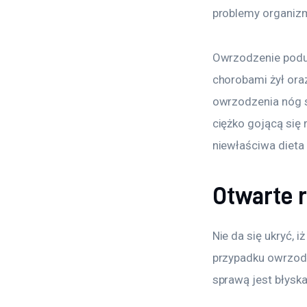
problemy organiz
Owrzodzenie podud
chorobami żył oraz
owrzodzenia nóg s
ciężko gojącą się
niewłaściwa dieta
Otwarte 
Nie da się ukryć, 
przypadku owrzodze
sprawą jest błyska