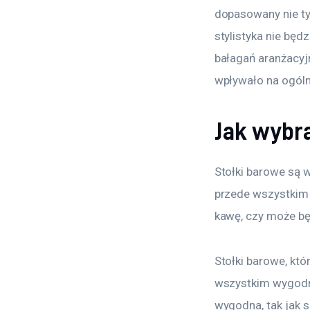
dopasowany nie tyl
stylistyka nie bę
bałagań aranżacyj
wpływało na ogóln
Jak wybr
Stołki barowe są 
przede wszystkim 
kawę, czy może bę
Stołki barowe, kt
wszystkim wygodne
wygodna, tak jak s