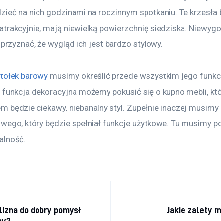
zieć na nich godzinami na rodzinnym spotkaniu. Te krzesła 
atrakcyjnie, mają niewielką powierzchnię siedziska. Niewyg
a przyznać, że wygląd ich jest bardzo stylowy.
tołek barowy
 musimy określić przede wszystkim jego funkcję
t funkcja dekoracyjna możemy pokusić się o kupno mebli, któ
m będzie ciekawy, niebanalny styl. Zupełnie inaczej musimy
owego, który będzie spełniał funkcje użytkowe. Tu musimy p
alność.
a wpisu
lizna do dobry pomysł
Jakie zalety m
ny?