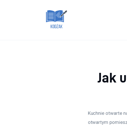
Dom i ogród
Zdrowie
Lifestyle
Uroda
Więcej
Jak 
Kuchnie otwarte na
otwartym pomieszc