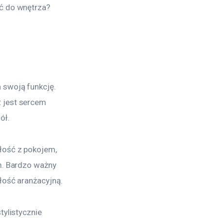
ać do wnętrza?
 swoją funkcję. 
 jest sercem 
ół.
łość z pokojem, 
m. Bardzo ważny 
łość aranżacyjną.
ylistycznie 