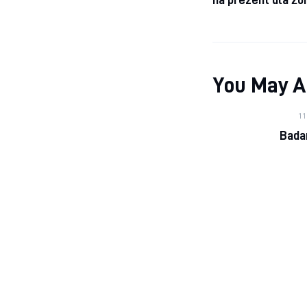
You May A
11
Bada