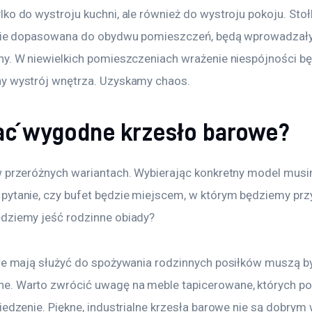
ko do wystroju kuchni, ale również do wystroju pokoju. Stoł
dzie dopasowana do obydwu pomieszczeń, będą wprowadzały
ny. W niewielkich pomieszczeniach wrażenie niespójności bę
y wystrój wnętrza. Uzyskamy chaos.
ać wygodne krzesło barowe?
w przeróżnych wariantach. Wybierając konkretny model musi
pytanie, czy bufet będzie miejscem, w którym będziemy prz
dziemy jeść rodzinne obiady?
óre mają służyć do spożywania rodzinnych posiłków muszą b
. Warto zwrócić uwagę na meble tapicerowane, których por
iedzenie. Piękne, industrialne krzesła barowe nie są dobrym