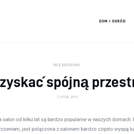
Cats And Dogs
DOM I OGRÓD
BEZ KATEGORII
uzyskać spójną przest
7 LIPCA, 2019
 salon od kilku lat są bardzo popularne w naszych domach. K
zeniem, jest połączona z salonem bardzo często wyspą lu