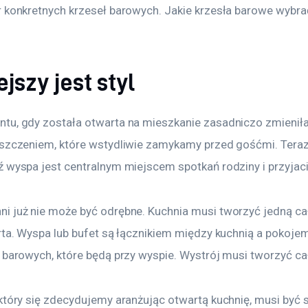
r konkretnych krzeseł barowych. Jakie krzesła barowe wybr
jszy jest styl
tu, gdy została otwarta na mieszkanie zasadniczo zmieniła
eszczeniem, które wstydliwie zamykamy przed gośćmi. Teraz
 wyspa jest centralnym miejscem spotkań rodziny i przyjaci
i już nie może być odrębne. Kuchnia musi tworzyć jedną ca
rta. Wyspa lub bufet są łącznikiem między kuchnią a pokoje
ł barowych, które będą przy wyspie. Wystrój musi tworzyć ca
który się zdecydujemy aranżując otwartą kuchnię, musi być st