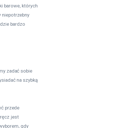
ki barowe, których 
 niepotrzebny 
dzie bardzo 
my zadać sobie 
ysiadać na szybką 
yć przede 
ęcz jest 
 wyborem, gdy 