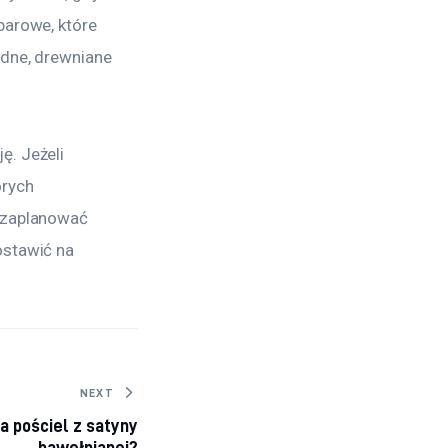
barowe, które 
odne, drewniane 
. Jeżeli 
rych 
 zaplanować 
ostawić na 
NEXT
a pościel z satyny
bawełnianej?