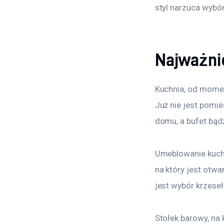
styl narzuca wybó
Najważnie
Kuchnia, od momen
Już nie jest pomi
domu, a bufet bądź
Umeblowanie kuchn
na który jest otwa
jest wybór krzese
Stołek barowy, na 