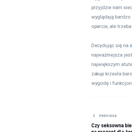
przyjdzie nam sied
wyglądają bardzo 
oparcie, ale trzeb
Decydując się na 
s
najważniejsza jes
największym atute
zakup krzesła bar
wygodę i funkcjon
Nawigacj
PREVIOUS
Czy seksowna bie
na prezent dla żo