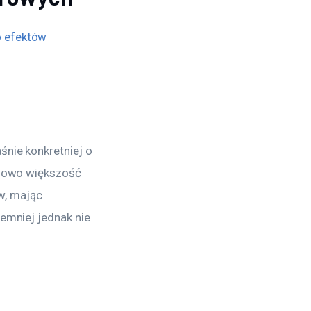
o efektów 
nie konkretniej o 
rdowo większość 
w, mając 
emniej jednak nie 