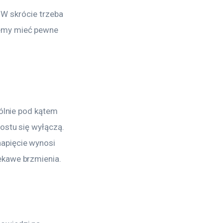
 W skrócie trzeba 
żemy mieć pewne 
ólnie pod kątem 
ostu się wyłączą. 
apięcie wynosi 
ekawe brzmienia.