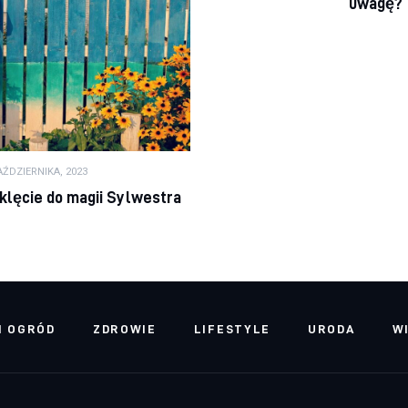
uwagę?
AŹDZIERNIKA, 2023
klęcie do magii Sylwestra
I OGRÓD
ZDROWIE
LIFESTYLE
URODA
W