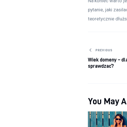
Na koniec warto j
pytanie, jaki zasil
teoretycznie dłuż
Nawigacj
PREVIOUS
Wiek domeny – dl
sprawdzać?
You May A