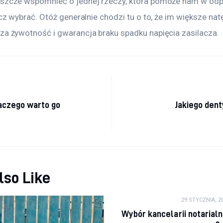
eszcze wspomnieć o jednej rzeczy, która pomoże nam w odp
acz wybrać. Otóż generalnie chodzi tu o to, że im większe nat
sza żywotność i gwarancja braku spadku napięcia zasilacza.
a wpisu
aczego warto go
Jakiego den
lso Like
29 STYCZNIA, 2
Wybór kancelarii notarialn