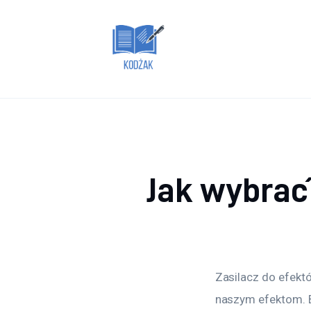
Dom i ogród
Zdrowie
Lifestyle
Uroda
Więcej
Jak wybrać
Zasilacz do efekt
naszym efektom. Be