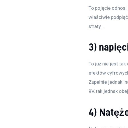
To pojęcie odnosi 
właściwie podpiąć
straty…
3) napięc
To już nie jest ta
efektów cyfrowych.
Zupełnie jednak i
9V, tak jednak ob
4) Natęż