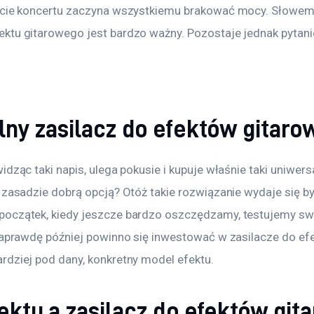
kcie koncertu zaczyna wszystkiemu brakować mocy. Słowem
tu gitarowego jest bardzo ważny. Pozostaje jednak pytanie 
lny zasilacz do efektów gitaro
idząc taki napis, ulega pokusie i kupuje właśnie taki uniwersa
 zasadzie dobrą opcją? Otóż takie rozwiązanie wydaje się by
oczątek, kiedy jeszcze bardzo oszczędzamy, testujemy swó
 naprawdę później powinno się inwestować w zasilacze do ef
rdziej pod dany, konkretny model efektu.
ektu a zasilacz do efektów git