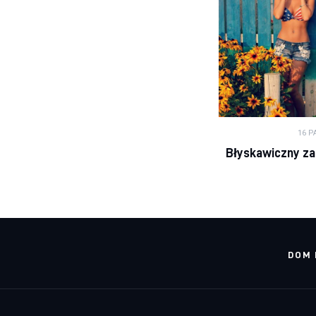
16 P
Błyskawiczny za
DOM 