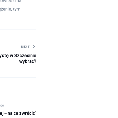
owiedzi na 
ężenie, tym 
NEXT
tystę w Szczecinie
wybrać?
020
ej – na co zwrócić