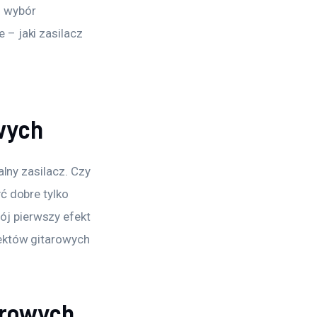
 wybór 
– jaki zasilacz 
wych
lny zasilacz. Czy 
ć dobre tylko 
j pierwszy efekt 
ektów gitarowych 
arowych