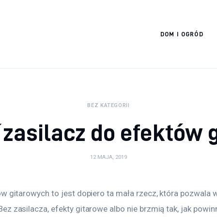
Cats And Dogs
DOM I OGRÓD
BEZ KATEGORII
 zasilacz do efektów 
12 MAJA, 2019
ów gitarowych to jest dopiero ta mała rzecz, która pozwala 
z zasilacza, efekty gitarowe albo nie brzmią tak, jak powinn