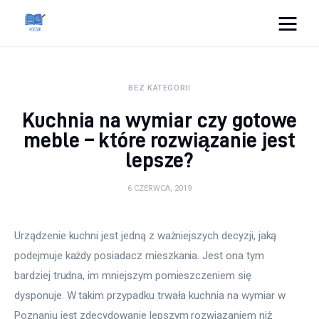
Cats And Dogs
BEZ KATEGORII
Dom i ogród
Kuchnia na wymiar czy gotowe
Zdrowie
meble – które rozwiązanie jest
lepsze?
Lifestyle
6 CZERWCA, 2019
Uroda
Urządzenie kuchni jest jedną z ważniejszych decyzji, jaką 
Więcej
podejmuje każdy posiadacz mieszkania. Jest ona tym 
bardziej trudna, im mniejszym pomieszczeniem się 
dysponuje. W takim przypadku trwała kuchnia na wymiar w 
Poznaniu jest zdecydowanie lepszym rozwiązaniem niż 