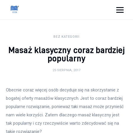
Cats And Dogs
BEZ KATEGORII
Dom i ogród
Masaż klasyczny coraz bardziej
Zdrowie
popularny
Lifestyle
25 SIERPNIA, 2017
Uroda
Obecnie coraz więcej osób decyduje się na skorzystanie z 
bogatej oferty masażów klasycznych. Jest to coraz bardziej 
Więcej
popularne rozwiązanie, ponieważ taki masaż może przynieść 
nam wiele korzyści. Zatem dlaczego masaż klasyczny jest 
tak popularny i czy rzeczywiście warto zdecydować się na 
takie rozwiązanie?