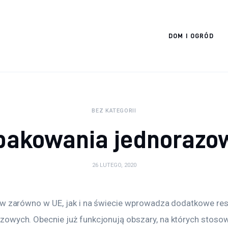
Cats And Dogs
DOM I OGRÓD
BEZ KATEGORII
pakowania jednorazo
26 LUTEGO, 2020
ów zarówno w UE, jak i na świecie wprowadza dodatkowe res
owych. Obecnie już funkcjonują obszary, na których stosow