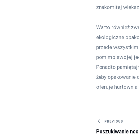
znakomitej większ
Warto również zwr
ekologiczne opako
przede wszystkim w
pomimo swojej jed
Ponadto pamiętajm
żeby opakowanie d
oferuje hurtowni
Nawigacj
PREVIOUS
Poszukiwanie noc