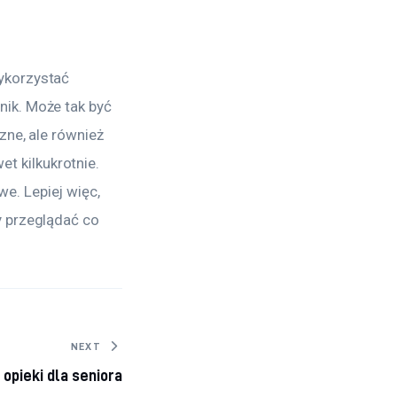
ykorzystać 
ik. Może tak być 
ne, ale również 
 kilkukrotnie. 
. Lepiej więc, 
 przeglądać co 
NEXT
opieki dla seniora