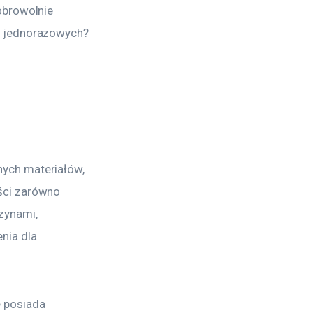
obrowolnie 
ń jednorazowych? 
ych materiałów, 
ści zarówno 
zynami, 
nia dla 
 posiada 