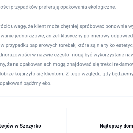
ości przypadków preferują opakowania ekologiczne.
ócić uwagę, że klient może chętniej spróbować ponownie w
wanie jednorazowe, aniżeli klasyczny polimerowy odpowiedn
 przypadku papierowych torebek, które są nie tylko estetycz
norazowości w nazwie często mogą być wykorzystane nawet
y, że na opakowaniach mogą znajdować się treści reklamowe
obrze kojarzyło się klientom. Z tego względu, gdy będziemy
a opakowań bądźmy eko.
a wpisu
legów w Szczyrku
Najlepszy dom 