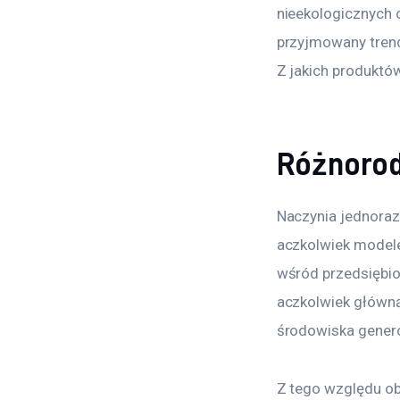
nieekologicznych 
przyjmowany trend
Z jakich produkt
Różnorod
Naczynia jednoraz
aczkolwiek modele
wśród przedsiębio
aczkolwiek główną
środowiska gener
Z tego względu ob