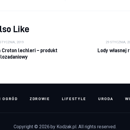
lso Like
 STYCZNIA, 2019
29 STYCZNIA, 2
Croton lechleri – produkt
Lody własnej 
elozadaniowy
I OGRÓD
ZDROWIE
LIFESTYLE
URODA
W
Copyright © 2026 by Kodżak.pl. All rights reserved.