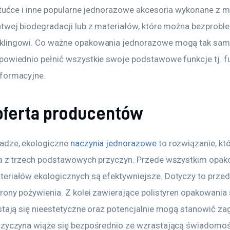
ztućce i inne popularne jednorazowe akcesoria wykonane z m
atwej biodegradacji lub z materiałów, które można bezpro
klingowi. Co ważne opakowania jednorazowe mogą tak samo
powiednio pełnić wszystkie swoje podstawowe funkcje tj. fu
formacyjne.
oferta producentów
adze, ekologiczne 
naczynia jednorazowe
 to rozwiązanie, kt
ta z trzech podstawowych przyczyn. Przede wszystkim opak
eriałów ekologicznych są efektywniejsze. Dotyczy to przed
rony pożywienia. Z kolei zawierające polistyren opakowania 
stają się nieestetyczne oraz potencjalnie mogą stanowić za
rzyczyna wiąże się bezpośrednio ze wzrastającą świadomośc