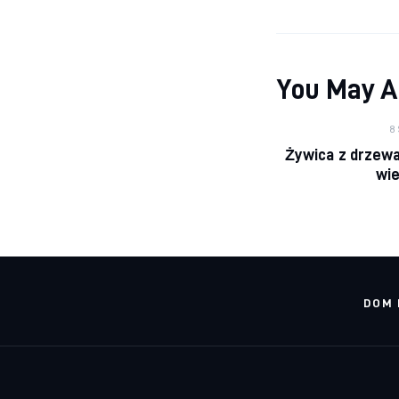
You May A
8
Żywica z drzewa 
wi
DOM 