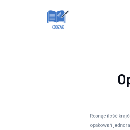
Dom i ogród
Zdrowie
Lifestyle
Uroda
Więcej
O
Rosnąc ilość kraj
opakowań jednoraz