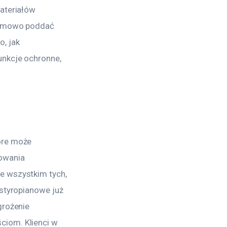
ateriałów 
blemowo poddać 
, jak 
nkcje ochronne, 
óre może 
owania 
e wszystkim tych, 
styropianowe już 
grożenie 
iom. Klienci w 