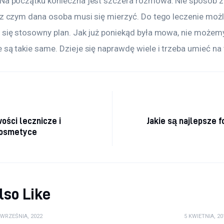
 Na początku konieczna jest szczera rozmowa. Nie sposób za
 z czym dana osoba musi się mierzyć. Do tego leczenie możl
ł się stosowny plan. Jak już poniekąd była mowa, nie możem
 są takie same. Dzieje się naprawdę wiele i trzeba umieć n
a wpisu
ości lecznicze i
Jakie są najlepsze f
kosmetyce
lso Like
 WRZEŚNIA, 2022
5 KWIETNIA, 20