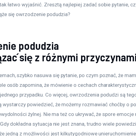
ak łatwo wyjaśnić. Zresztą najlepiej zadać sobie pytanie, c
ąże się owrzodzenie podudzia?
nie podudzia
zać się z różnymi przyczynam
mach, szybko nasuwa się pytanie, po czym poznać, że mamy
ele osób zapomina, że mówienie o cechach charakterystyczn
jednego przypadku. Co więcej, owrzodzenia podudzi są teg
 wystarczy powiedzieć, że możemy rozmawiać choćby o po
iewydolności żylnej. Nie ma też co ukrywać, że spore emoc
 Gdy dokładna sytuacja nie jest znana, trudno wiele powiedzi
 że jedną z możliwości jest kilkutygodniowe unieruchomienie