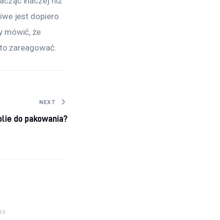
cząć inaczej niż 
iwe jest dopiero 
y mówić, że 
a to zareagować.
NEXT
olie do pakowania?
19