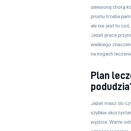
uniesioną chorą k
prostu trzeba pami
ale nie jest to co
Jeżeli praca przy
wielkiego znaczen
na nogach leczeni
Plan lecz
podudzia
Jeżeli masz do cz
szybkie skorzysta
wyjścia. Warte odn