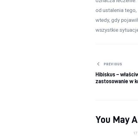
oznacza leczenie.
od ustalenia tego,
wtedy, gdy pojawi
wszystkie sytuacje
Nawigacj
PREVIOUS
Hibiskus – właściw
zastosowanie w 
You May A
17