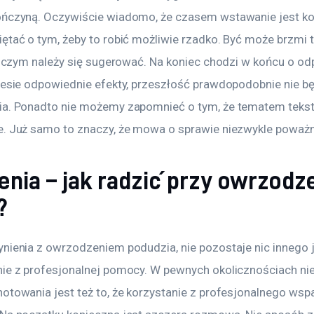
ończyną. Oczywiście wiadomo, że czasem wstawanie jest ko
ętać o tym, żeby to robić możliwie rzadko. Być może brzmi t
ś, czym należy się sugerować. Na koniec chodzi w końcu o od
niesie odpowiednie efekty, przeszłość prawdopodobnie nie b
ia. Ponadto nie możemy zapomnieć o tym, że tematem tekstu
e. Już samo to znaczy, że mowa o sprawie niezwykle poważn
enia – jak radzić przy owrzodz
?
ynienia z owrzodzeniem podudzia, nie pozostaje nic innego j
nie z profesjonalnej pomocy. W pewnych okolicznościach ni
otowania jest też to, że korzystanie z profesjonalnego wspa