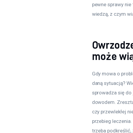
pewne sprawy nie t
wiedzą, z czym wi
Owrzodze
może wią
Gdy mowa o proble
daną sytuacją? Wi
sprowadza się do 
dowodem. Zresztą
czy przewlekłej n
przebieg leczenia.
trzeba podkreślić,