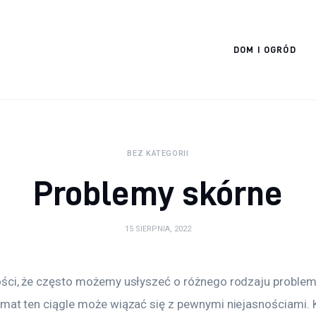
Cats And Dogs
DOM I OGRÓD
BEZ KATEGORII
Problemy skórne
15 SIERPNIA, 2022
ości, że często możemy usłyszeć o różnego rodzaju problem
emat ten ciągle może wiązać się z pewnymi niejasnościami. 