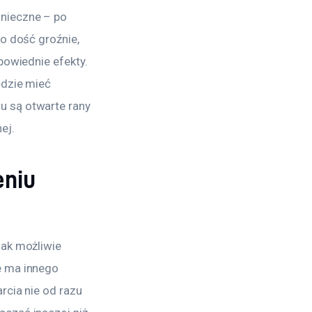
nieczne – po 
o dość groźnie, 
powiednie efekty. 
ędzie mieć 
 są otwarte rany 
ej.
eniu
ak możliwie 
e ma innego 
rcia nie od razu 