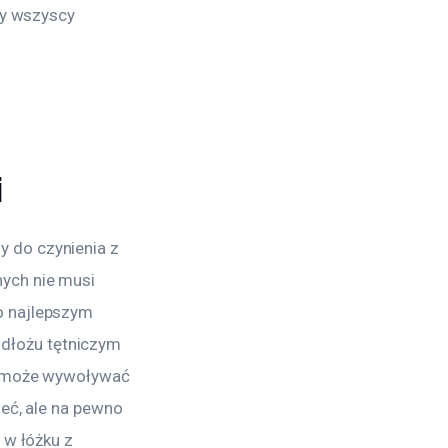
zy wszyscy 
i
 do czynienia z 
ych nie musi 
o najlepszym 
dłożu tętniczym 
je może wywoływać 
eć, ale na pewno 
 w łóżku z 