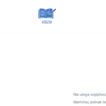
Dom i ogród
Zdrowie
Lifestyle
Uroda
Więcej
Nie ulega wątpliw
Niemniej jednak t