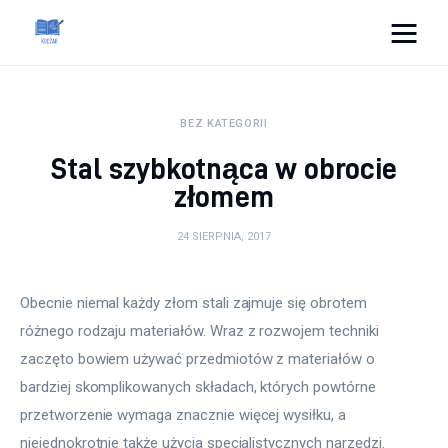
Cats And Dogs
BEZ KATEGORII
Dom i ogród
Stal szybkotnąca w obrocie
Zdrowie
złomem
Lifestyle
24 SIERPNIA, 2017
Uroda
Obecnie niemal każdy złom stali zajmuje się obrotem 
różnego rodzaju materiałów. Wraz z rozwojem techniki 
Więcej
zaczęto bowiem używać przedmiotów z materiałów o 
bardziej skomplikowanych składach, których powtórne 
przetworzenie wymaga znacznie więcej wysiłku, a 
niejednokrotnie także użycia specjalistycznych narzędzi. 