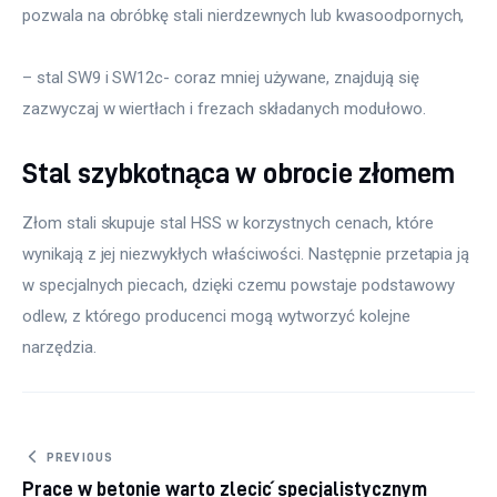
pozwala na obróbkę stali nierdzewnych lub kwasoodpornych,
– stal SW9 i SW12c- coraz mniej używane, znajdują się 
zazwyczaj w wiertłach i frezach składanych modułowo.
Stal szybkotnąca w obrocie złomem
Złom stali skupuje stal HSS w korzystnych cenach, które 
wynikają z jej niezwykłych właściwości. Następnie przetapia ją 
w specjalnych piecach, dzięki czemu powstaje podstawowy 
odlew, z którego producenci mogą wytworzyć kolejne 
narzędzia.
Nawigacja wpisu
PREVIOUS
Prace w betonie warto zlecić specjalistycznym