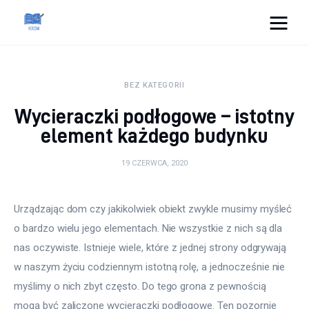
Cats And Dogs
BEZ KATEGORII
Dom i ogród
Wycieraczki podłogowe – istotny
Zdrowie
element każdego budynku
Lifestyle
19 CZERWCA, 2020
Uroda
Urządzając dom czy jakikolwiek obiekt zwykle musimy myśleć 
o bardzo wielu jego elementach. Nie wszystkie z nich są dla 
Więcej
nas oczywiste. Istnieje wiele, które z jednej strony odgrywają 
w naszym życiu codziennym istotną rolę, a jednocześnie nie 
myślimy o nich zbyt często. Do tego grona z pewnością 
mogą być zaliczone wycieraczki podłogowe. Ten pozornie 