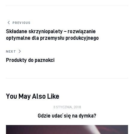
Nawigacja wpisu
PREVIOUS
Składane skrzyniopalety – rozwiązanie
optymalne dla przemysłu produkcyjnego
NEXT
Produkty do paznokci
You May Also Like
3 STYCZNIA, 2018
Gdzie udać się na dymka?