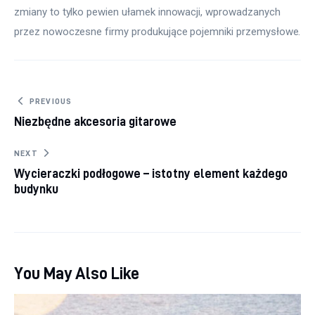
zmiany to tylko pewien ułamek innowacji, wprowadzanych 
przez nowoczesne firmy produkujące pojemniki przemysłowe.
Nawigacja wpisu
PREVIOUS
Niezbędne akcesoria gitarowe
NEXT
Wycieraczki podłogowe – istotny element każdego
budynku
You May Also Like