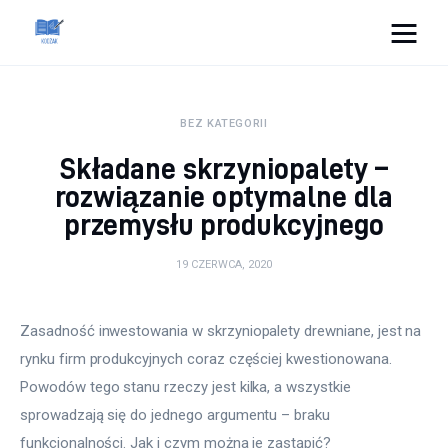
Cats And Dogs
BEZ KATEGORII
Dom i ogród
Składane skrzyniopalety –
Zdrowie
rozwiązanie optymalne dla
przemysłu produkcyjnego
Lifestyle
19 CZERWCA, 2020
Uroda
Zasadność inwestowania w skrzyniopalety drewniane, jest na 
Więcej
rynku firm produkcyjnych coraz częściej kwestionowana. 
Powodów tego stanu rzeczy jest kilka, a wszystkie 
sprowadzają się do jednego argumentu – braku 
funkcjonalności. Jak i czym można je zastąpić?