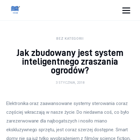
Cats And Dogs
BEZ KATEGORII
Dom i ogród
Jak zbudowany jest system
Zdrowie
inteligentnego zraszania
ogrodów?
Lifestyle
3 STYCZNIA, 2018
Uroda
Elektronika oraz zaawansowane systemy sterowania coraz 
Więcej
częściej wkraczają w nasze życie. Do niedawna coś, co było 
zarezerwowane dla najbogatszych i nosiło miano 
ekskluzywnego sprzętu, jest coraz szerzej dostępne. Smart 
domy nie są już tylko wyobrażeniem z filmów science fiction, 