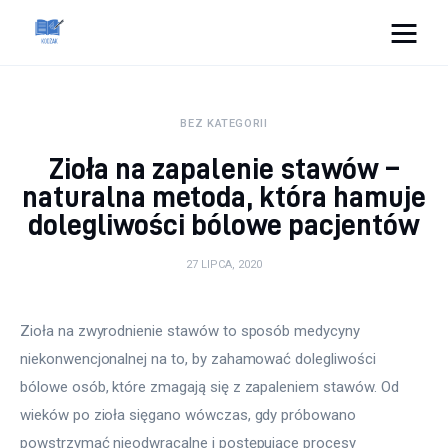
Cats And Dogs
BEZ KATEGORII
Dom i ogród
Zioła na zapalenie stawów –
Zdrowie
naturalna metoda, która hamuje
dolegliwości bólowe pacjentów
Lifestyle
27 LIPCA, 2020
Uroda
Zioła na zwyrodnienie stawów to sposób medycyny 
Więcej
niekonwencjonalnej na to, by zahamować dolegliwości 
bólowe osób, które zmagają się z zapaleniem stawów. Od 
wieków po zioła sięgano wówczas, gdy próbowano 
powstrzymać nieodwracalne i postępujące procesy 