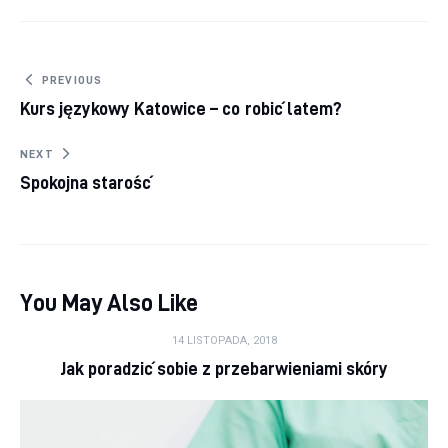
Nawigacja wpisu
PREVIOUS
Kurs językowy Katowice – co robić latem?
NEXT
Spokojna starość
You May Also Like
14 LISTOPADA, 2018
Jak poradzić sobie z przebarwieniami skóry