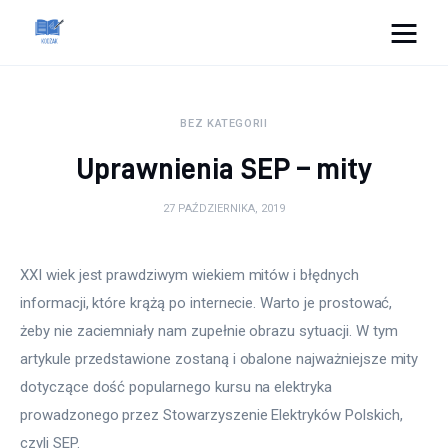
Cats And Dogs
BEZ KATEGORII
Dom i ogród
Uprawnienia SEP – mity
Zdrowie
27 PAŹDZIERNIKA, 2019
Lifestyle
XXI wiek jest prawdziwym wiekiem mitów i błędnych 
Uroda
informacji, które krążą po internecie. Warto je prostować, 
żeby nie zaciemniały nam zupełnie obrazu sytuacji. W tym 
Więcej
artykule przedstawione zostaną i obalone najważniejsze mity 
dotyczące dość popularnego kursu na elektryka 
prowadzonego przez Stowarzyszenie Elektryków Polskich, 
czyli SEP.