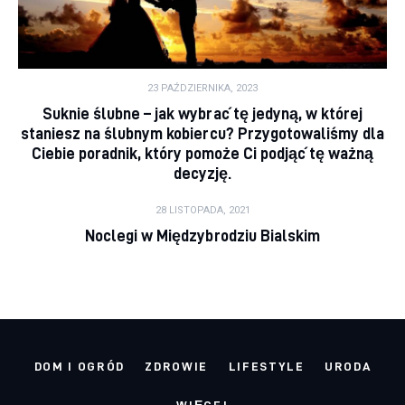
23 PAŹDZIERNIKA, 2023
Suknie ślubne – jak wybrać tę jedyną, w której
staniesz na ślubnym kobiercu? Przygotowaliśmy dla
Ciebie poradnik, który pomoże Ci podjąć tę ważną
decyzję.
28 LISTOPADA, 2021
Noclegi w Międzybrodziu Bialskim
DOM I OGRÓD
ZDROWIE
LIFESTYLE
URODA
WIĘCEJ