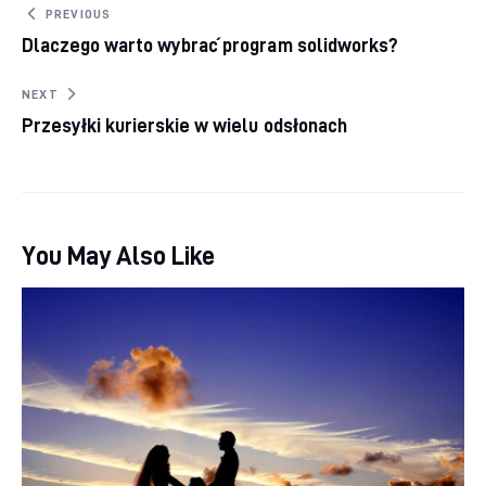
Nawigacja wpisu
PREVIOUS
Dlaczego warto wybrać program solidworks?
NEXT
Przesyłki kurierskie w wielu odsłonach
You May Also Like