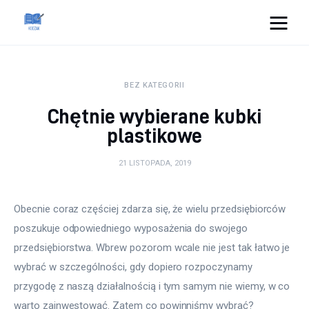
Cats And Dogs
BEZ KATEGORII
Dom i ogród
Chętnie wybierane kubki
Zdrowie
plastikowe
Lifestyle
21 LISTOPADA, 2019
Uroda
Obecnie coraz częściej zdarza się, że wielu przedsiębiorców 
poszukuje odpowiedniego wyposażenia do swojego 
Więcej
przedsiębiorstwa. Wbrew pozorom wcale nie jest tak łatwo je 
wybrać w szczególności, gdy dopiero rozpoczynamy 
przygodę z naszą działalnością i tym samym nie wiemy, w co 
warto zainwestować. Zatem co powinniśmy wybrać?