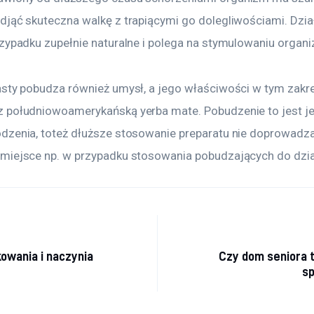
djąć skuteczna walkę z trapiącymi go dolegliwościami. Dzia
rzypadku zupełnie naturalne i polega na stymulowaniu organ
asty pobudza również umysł, a jego właściwości w tym zakre
 południowoamerykańską yerba mate. Pobudzenie to jest je
dzenia, toteż dłuższe stosowanie preparatu nie doprowadz
miejsce np. w przypadku stosowania pobudzających do dzia
a wpisu
owania i naczynia
Czy dom seniora 
sp