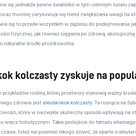
ia się jednakże pewne światełko w tym ciemnym tunelu za
coraz mocniej zarysowuje się trend zwiększania uwagi na s
wia się to przede wszystkim w dążeniu do podejmowania jak
ści fizycznej, jak również sięgania po zdrową, ekologiczną
po naturalne środki prozdrowotne.
ok kolczasty zyskuje na popul
 przykładów rośliny, której przetwory stanowią ważny śro
snego zdrowia jest 
eleuterokok kolczasty
. Ta rosnąca na Sybe
ciwości, które w niezwykle skuteczny sposób wpływają na st
iu wręcz holistycznym. Takie podejście do tematu własnego 
czasie, toteż nie powinno nikogo dziwić, że oparte o eleuter