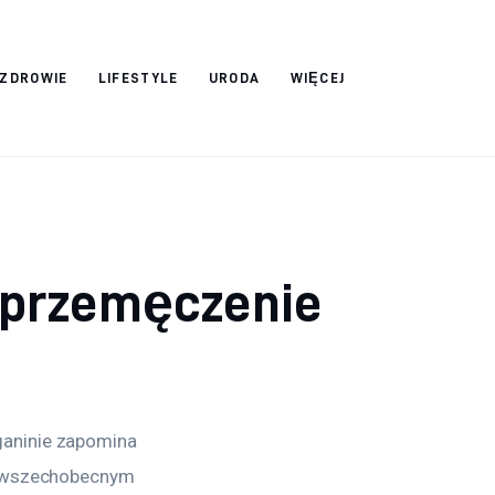
ZDROWIE
LIFESTYLE
URODA
WIĘCEJ
i przemęczenie
aninie zapomina 
z wszechobecnym 