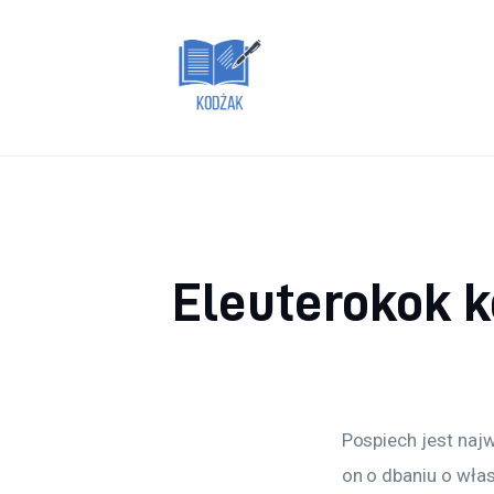
Dom i ogród
Zdrowie
Lifestyle
Uroda
Więcej
Eleuterokok k
Pospiech jest naj
on o dbaniu o wła