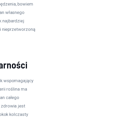
pędzenia, bowiem 
tan własnego 
 najbardziej 
 i nieprzetworzoną 
arności
dek wspomagający 
rii roślina ma 
an całego 
zdrowia jest 
okok kolczasty 