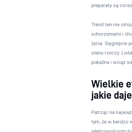
preparaty są cora
Trend ten nie omij
schorzeniami i ch
życia. Sięgnięcie 
stanu rzeczy. Lis
pokaźna i wciąż si
Wielkie e
jakie daj
Patrząc na najważ
tym, że w bardzo 
właściwościom tr