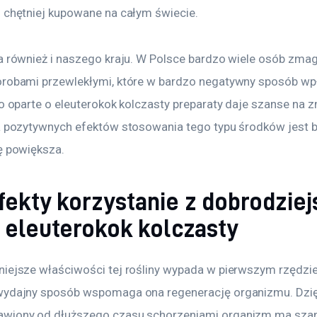
z chętniej kupowane na całym świecie.
a również i naszego kraju. W Polsce bardzo wiele osób zmag
orobami przewlekłymi, które w bardzo negatywny sposób wp
po oparte o eleuterokok kolczasty preparaty daje szanse na z
ta pozytywnych efektów stosowania tego typu środków jest
ę powiększa.
fekty korzystanie z dobrodziej
e eleuterokok kolczasty
niejsze właściwości tej rośliny wypada w pierwszym rzędzi
wydajny sposób wspomaga ona regenerację organizmu. Dzię
awiony od dłuższego czasu schorzeniami organizm ma szan