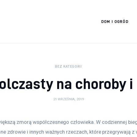
Cats And Dogs
DOM I OGRÓD
BEZ KATEGORII
olczasty na choroby 
21 WRZEŚNIA, 2019
większą zmorą współczesnego człowieka. W codziennej bieg
sne zdrowie i innych ważnych rzeczach, które przegrywają 