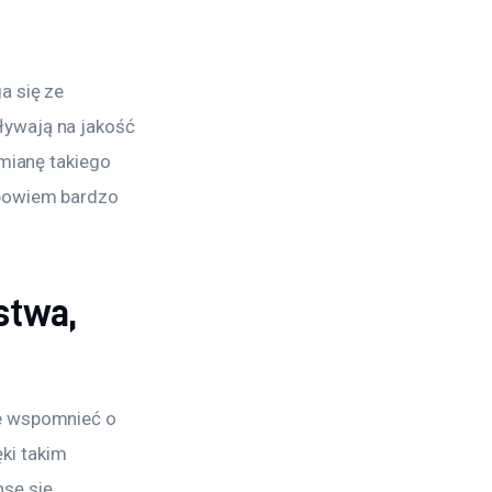
a się ze 
ływają na jakość 
mianę takiego 
 bowiem bardzo 
stwa,
e wspomnieć o 
ki takim 
sę się 