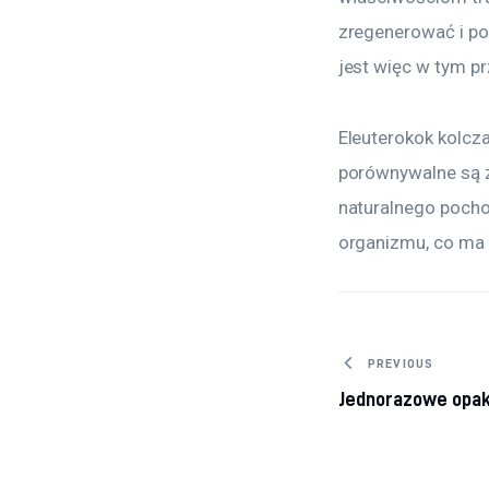
zregenerować i po
jest więc w tym p
Eleuterokok kolcz
porównywalne są z
naturalnego pocho
organizmu, co ma 
Nawigacj
PREVIOUS
Jednorazowe opak