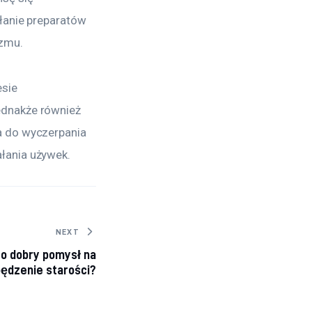
łanie preparatów 
izmu.
sie 
dnakże również 
a do wyczerpania 
łania używek.
NEXT
to dobry pomysł na
ędzenie starości?