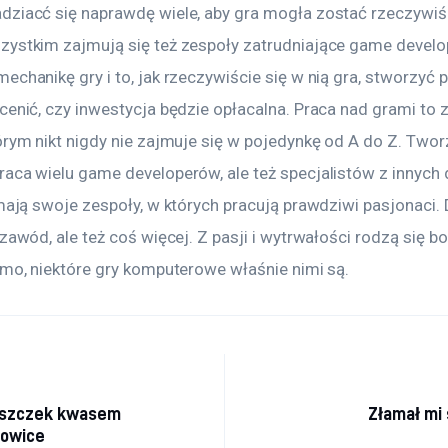
dziacć się naprawdę wiele, aby gra mogła zostać rzeczywiś
zystkim zajmują się też zespoły zatrudniające game devel
echanikę gry i to, jak rzeczywiście się w nią gra, stworzyć p
cenić, czy inwestycja będzie opłacalna. Praca nad grami to
órym nikt nigdy nie zajmuje się w pojedynkę od A do Z. Twor
aca wielu game developerów, ale też specjalistów z innych 
 mają swoje zespoły, w których pracują prawdziwi pasjonaci. D
 zawód, ale też coś więcej. Z pasji i wytrwałości rodzą się
omo, niektóre gry komputerowe właśnie nimi są.
a wpisu
rszczek kwasem
Złamał mi 
towice