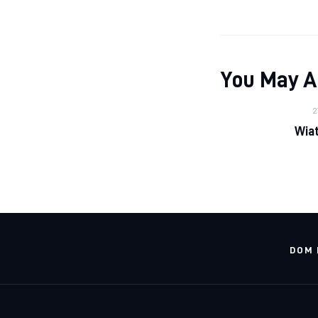
You May A
2
Wiat
DOM 