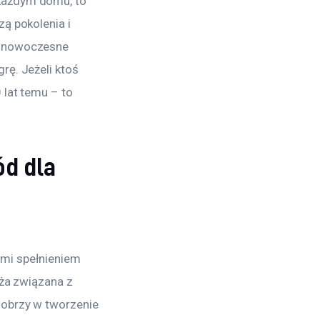
każdym domu, to 
ą pokolenia i 
i nowoczesne 
ę. Jeżeli ktoś 
 lat temu – to 
d dla
ami spełnieniem
nża związana z
dobrzy w tworzenie