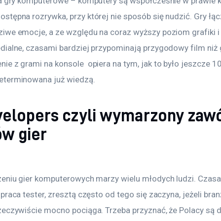
ia gry komputerowe – komputery są współcześnie w prawie 
tępna rozrywka, przy której nie sposób się nudzić. Gry łącz
iwe emocje, a ze względu na coraz wyższy poziom grafiki 
ialne, czasami bardziej przypominają przygodowy film niż gr
e z grami na konsole  opiera na tym, jak to było jeszcze 10
eterminowana już wiedzą.
elopers czyli wymarzony zawó
ów gier
zeniu gier komputerowych marzy wielu młodych ludzi. Czas
praca tester, zresztą często od tego się zaczyna, jeżeli bra
zeczywiście mocno pociąga. Trzeba przyznać, że Polacy są 