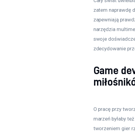
Cały świat uwielb
zatem naprawdę dos
zapewniają prawdz
narzędzia multimed
swoje doświadczeni
zdecydowanie prz
Game dev
miłośnik
O pracę przy twor
marzeń byłaby też 
tworzeniem gier r