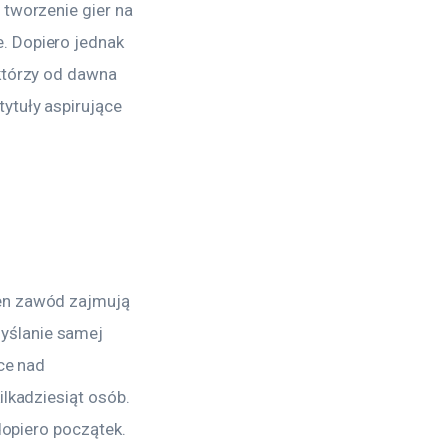
 tworzenie gier na
. Dopiero jednak
którzy od dawna
ytuły aspirujące
ten zawód zajmują
yślanie samej
ące nad
ilkadziesiąt osób.
dopiero początek.