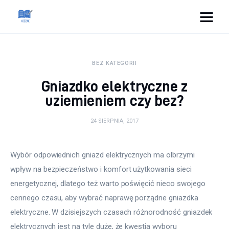
Cats And Dogs
BEZ KATEGORII
Dom i ogród
Gniazdko elektryczne z
Zdrowie
uziemieniem czy bez?
Lifestyle
24 SIERPNIA, 2017
Uroda
Wybór odpowiednich gniazd elektrycznych ma olbrzymi 
wpływ na bezpieczeństwo i komfort użytkowania sieci 
Więcej
energetycznej, dlatego też warto poświęcić nieco swojego 
cennego czasu, aby wybrać naprawę porządne gniazdka 
elektryczne. W dzisiejszych czasach różnorodność gniazdek 
elektrycznych jest na tyle duże, że kwestia wyboru 