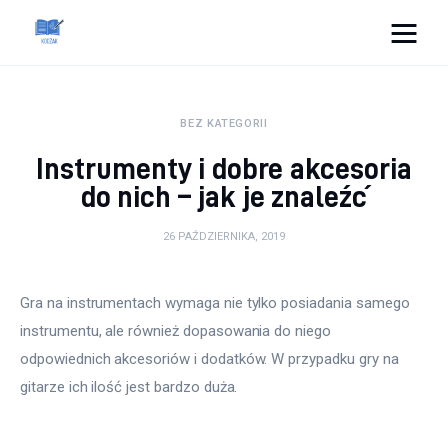
Cats And Dogs
BEZ KATEGORII
Dom i ogród
Instrumenty i dobre akcesoria
Zdrowie
do nich – jak je znaleźć
Lifestyle
26 PAŹDZIERNIKA, 2019
Uroda
Gra na instrumentach wymaga nie tylko posiadania samego 
instrumentu, ale również dopasowania do niego 
Więcej
odpowiednich akcesoriów i dodatków. W przypadku gry na 
gitarze ich ilość jest bardzo duża.