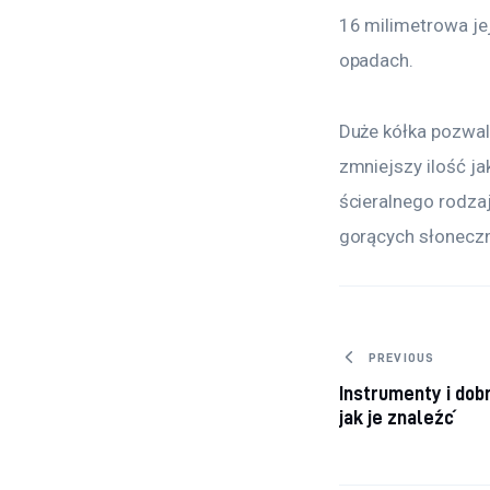
16 milimetrowa jej
opadach.
Duże kółka pozwal
zmniejszy ilość j
ścieralnego rodza
gorących słonecz
Nawigacj
PREVIOUS
Instrumenty i dobr
jak je znaleźć