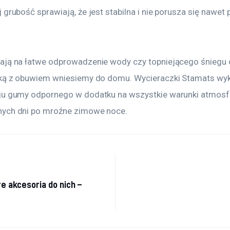
 grubość sprawiają, że jest stabilna i nie porusza się nawet
ają na łatwe odprowadzenie wody czy topniejącego śniegu 
aką z obuwiem wniesiemy do domu. Wycieraczki Stamats wyk
ju gumy odpornego w dodatku na wszystkie warunki atmosf
nych dni po mroźne zimowe noce.
a wpisu
e akcesoria do nich –