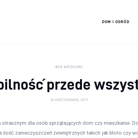
Cats And Dogs
DOM I OGRÓD
BEZ KATEGORII
bilność przede wszys
26 PAŹDZIERNIKA, 2019
 strasznym dla osób sprzątających dom czy mieszkanie. Do
 ilość zanieczyszczeń zewnętrznych takich jak błoto czy w