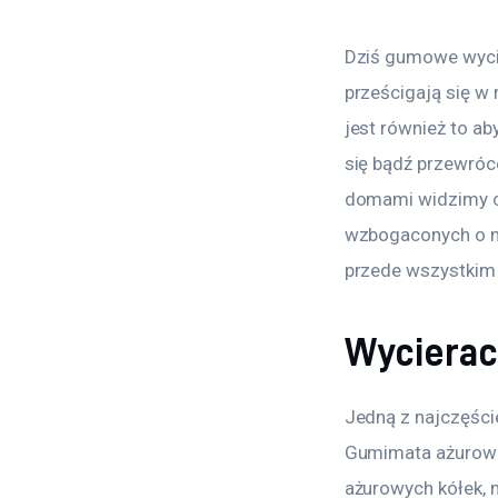
Dziś gumowe wycie
prześcigają się w 
jest również to ab
się bądź przewróc
domami widzimy co
wzbogaconych o na
przede wszystkim 
Wycierac
Jedną z najczęści
Gumimata ażurowa
ażurowych kółek, 