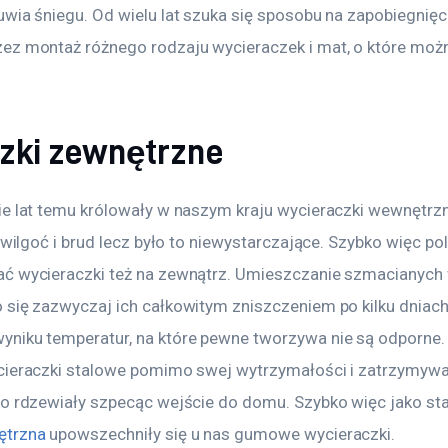
wia śniegu. Od wielu lat szuka się sposobu na zapobiegnięc
ez montaż różnego rodzaju wycieraczek i mat, o które możn
zki zewnętrzne
ie lat temu królowały w naszym kraju wycieraczki wewnętrz
y wilgoć i brud lecz było to niewystarczające. Szybko więc pol
ć wycieraczki też na zewnątrz. Umieszczanie szmacianych 
 się zazwyczaj ich całkowitym zniszczeniem po kilku dniach 
niku temperatur, na które pewne tworzywa nie są odporne
cieraczki stalowe pomimo swej wytrzymałości i zatrzymywan
ko rdzewiały szpecąc wejście do domu. Szybko więc jako s
ętrzna
 upowszechniły się u nas gumowe wycieraczki.