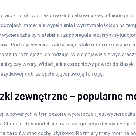
raczki to głównie ażurowe lub całkowicie wypełnione prost
rodzajach, materiale wypełnienia i wytrzymałościach na tem
y wycieraczka była stabilna i zapobiegała przykrym sytuacjo
enia. Rodzaje wycieraczek są więc stale modernizowane i pr
raz to różniejsze ich rodzaje. Wiele pojawia się wycieracz
pisy czy wzory. Widać jednak stopniowy powrót do klasyki 
użytkowej dobrze spełniającej swoją funkcję.
zki zewnętrzne – popularne m
ej kupowanych w tym sezonie wycieraczek jest wycieraczka
 Stamats. Ten model nie ma szczególnego designu – splo
ma za to świetne cechy użytkowe. Rozmiary maty metr na pół