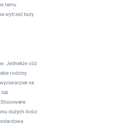
ie temu 
a wytrzeć buty.
ne. Jednakże cóż 
skie rodziny 
wycieraczek na 
lub 
. Stosowane 
iu dużych ilości 
tandardowa 