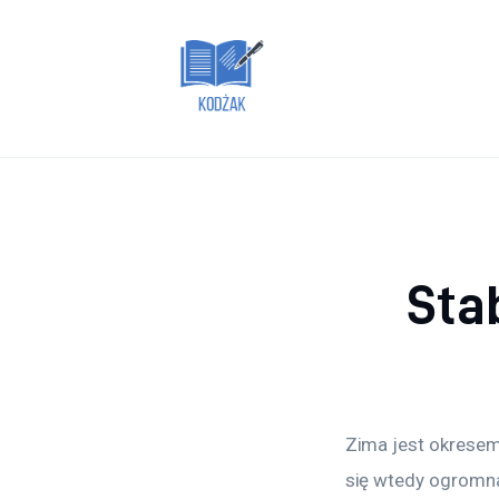
Dom i ogród
Zdrowie
Lifestyle
Uroda
Więcej
Sta
Zima jest okresem
się wtedy ogromna