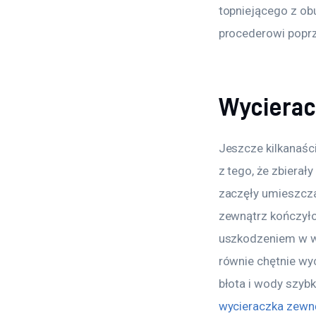
topniejącego z obu
procederowi poprz
Wycierac
Jeszcze kilkanaśc
z tego, że zbierał
zaczęły umieszcza
zewnątrz kończyło
uszkodzeniem w wy
równie chętnie wy
błota i wody szyb
wycieraczka zewn