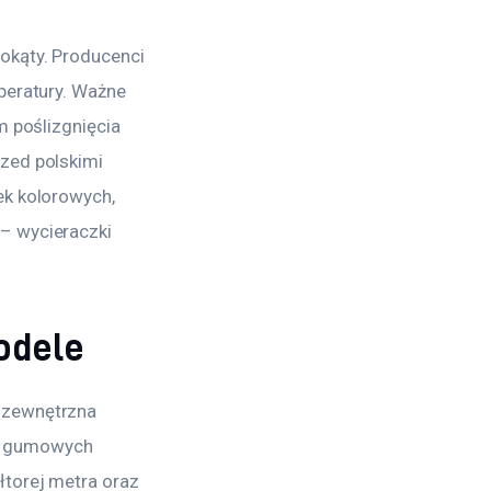
okąty. Producenci 
peratury. Ważne 
m poślizgnięcia 
zed polskimi 
ek kolorowych, 
– wycieraczki 
odele
 zewnętrzna 
t gumowych 
torej metra oraz 