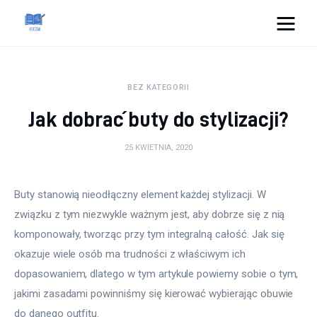
Cats And Dogs
BEZ KATEGORII
Dom i ogród
Jak dobrać buty do stylizacji?
Zdrowie
25 KWIETNIA, 2020
Lifestyle
Buty stanowią nieodłączny element każdej stylizacji. W 
Uroda
związku z tym niezwykle ważnym jest, aby dobrze się z nią 
komponowały, tworząc przy tym integralną całość. Jak się 
Więcej
okazuje wiele osób ma trudności z właściwym ich 
dopasowaniem, dlatego w tym artykule powiemy sobie o tym, 
jakimi zasadami powinniśmy się kierować wybierając obuwie 
do danego outfitu.