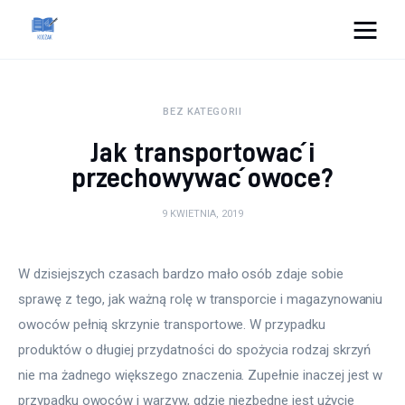
Cats And Dogs
BEZ KATEGORII
Dom i ogród
Jak transportować i
Zdrowie
przechowywać owoce?
Lifestyle
9 KWIETNIA, 2019
Uroda
W dzisiejszych czasach bardzo mało osób zdaje sobie 
sprawę z tego, jak ważną rolę w transporcie i magazynowaniu 
Więcej
owoców pełnią skrzynie transportowe. W przypadku 
produktów o długiej przydatności do spożycia rodzaj skrzyń 
nie ma żadnego większego znaczenia. Zupełnie inaczej jest w 
przypadku owoców i warzyw, gdzie niezbędne jest użycie 