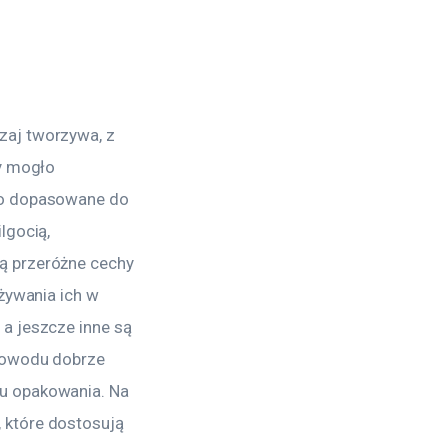
zaj tworzywa, z 
y mogło 
ło dopasowane do 
lgocią, 
ą przeróżne cechy 
żywania ich w 
a jeszcze inne są 
powodu dobrze 
u opakowania. Na 
 które dostosują 