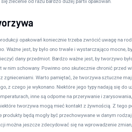
 się zlecenie od razu bardzo dużej partii opakowań.
worzywa
rodukcji opakowań koniecznie trzeba zwrócić uwagę na rod
o. Ważne jest, by było ono trwałe i wystarczająco mocne, b
ieczyć dany przedmiot. Bardzo ważne jest, by tworzywo by
st w nim schowany. Powinno ono skutecznie chronić przed wi
z zgnieceniami. Warto pamiętać, że tworzywa sztuczne maj
go, z czego je wykonano. Niektóre jego typy nadają się do u
peraturach, inne są odporne na przerywanie i zarysowania, 
 niektóre tworzywa mogą mieć kontakt z żywnością. Z tego 
 że produkty będą mogły być przechowywane w danym rodzaj
kcji można jeszcze zdecydować się na wprowadzenie zmian,