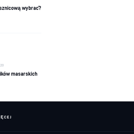
ysznicową wybrać?
020
ików masarskich
IĘCEJ