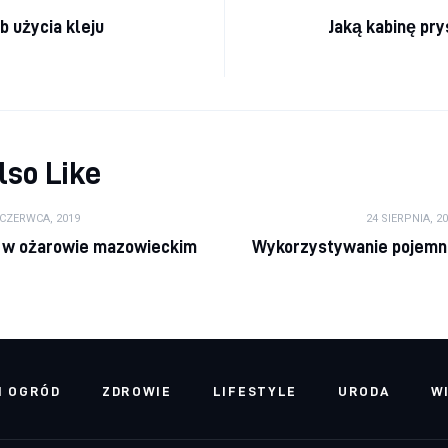
a wpisu
 użycia kleju
Jaką kabinę pr
lso Like
 CZERWCA, 2019
24 SIERPNIA, 2
w ożarowie mazowieckim
Wykorzystywanie pojemn
I OGRÓD
ZDROWIE
LIFESTYLE
URODA
W