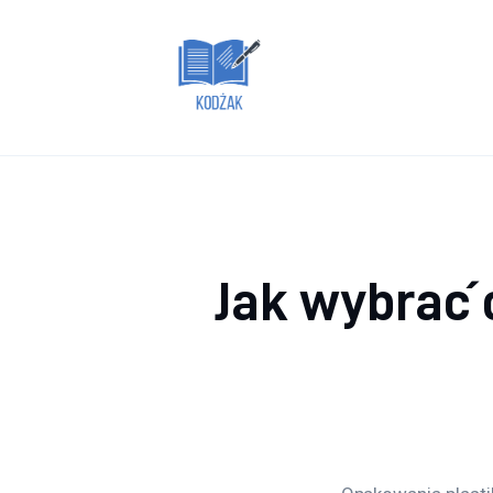
Dom i ogród
Zdrowie
Lifestyle
Uroda
Więcej
Jak wybrać 