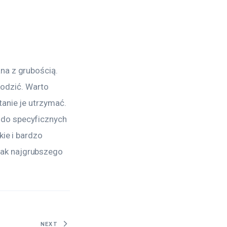
na z grubością. 
kodzić. Warto 
anie je utrzymać. 
do specyficznych 
ie i bardzo 
ak najgrubszego 
NEXT