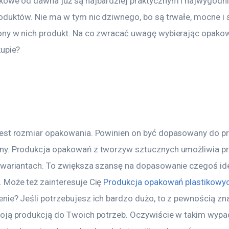
kowe od dawna już są najbardziej praktycznym i najwygodn
oduktów. Nie ma w tym nic dziwnego, bo są trwałe, mocne i 
ny w nich produkt. Na co zwracać uwagę wybierając opakow
kupie?
est rozmiar opakowania. Powinien on być dopasowany do pr
ny. Produkcja opakowań z tworzyw sztucznych umożliwia p
 wariantach. To zwiększa szansę na dopasowanie czegoś id
 Może też zainteresuje Cię 
Produkcja opakowań plastikowy
ie? Jeśli potrzebujesz ich bardzo dużo, to z pewnością zna
oją produkcją do Twoich potrzeb. Oczywiście w takim wypa