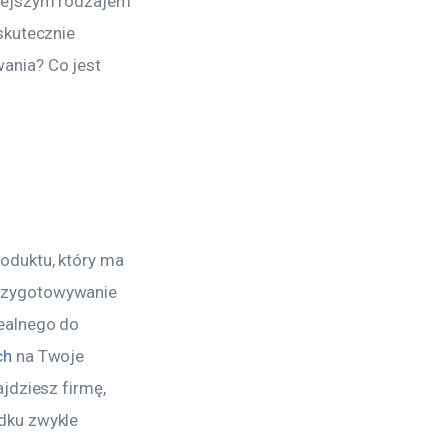
iejszym rodzajem 
skutecznie 
ania? Co jest 
oduktu, który ma 
rzygotowywanie 
ealnego do 
ch
 na Twoje 
jdziesz firmę, 
dku zwykle 