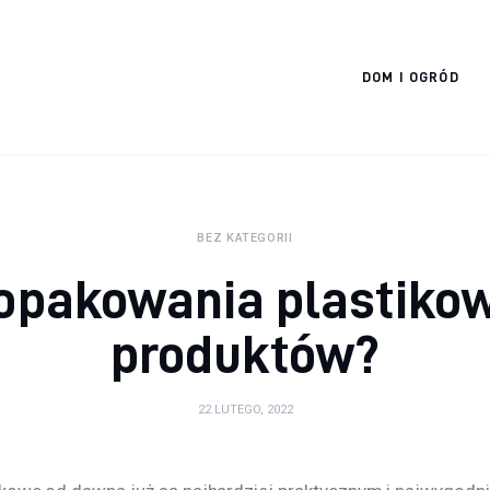
Cats And Dogs
DOM I OGRÓD
BEZ KATEGORII
opakowania plastiko
produktów?
22 LUTEGO, 2022