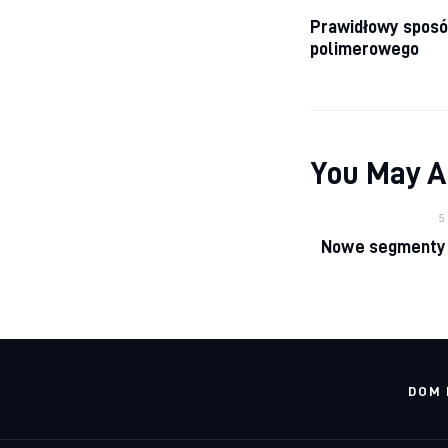
Nawigacj
Prawidłowy sposób
polimerowego
You May A
5
Nowe segmenty 
DOM 