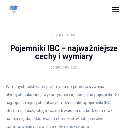
Cats And Dogs
BEZ KATEGORII
Dom i ogród
Pojemniki IBC – najważniejsze
Zdrowie
cechy i wymiary
Lifestyle
30 GRUDNIA, 2021
Uroda
W różnych sektorach przemysłu do przechowywania 
płynnych substancji wykorzystuje się specjalne pojemniki. Do 
Więcej
najpopularniejszych zaliczyć można paletopojemniki IBC, 
które mają dużą objętość, są trwałe na uszkodzenia oraz 
nadają się do składowania chemikaliów. Ich szerokie 
zastosowanie sprawia, że cały czas wzrasta 