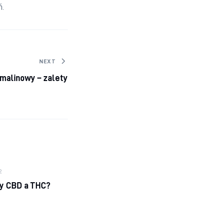
ń.
NEXT
malinowy – zalety
2
zy CBD a THC?