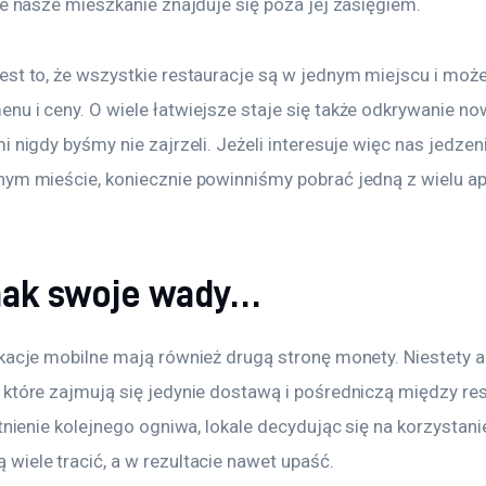
że nasze mieszkanie znajduje się poza jej zasięgiem.
est to, że wszystkie restauracje są w jednym miejscu i moż
u i ceny. O wiele łatwiejsze staje się także odkrywanie nowy
i nigdy byśmy nie zajrzeli. Jeżeli interesuje więc nas jedze
ym mieście, koniecznie powinniśmy pobrać jedną z wielu apl
nak swoje wady…
kacje mobilne mają również drugą stronę monety. Niestety ap
które zajmują się jedynie dostawą i pośredniczą między rest
stnienie kolejnego ogniwa, lokale decydując się na korzystani
wiele tracić, a w rezultacie nawet upaść.