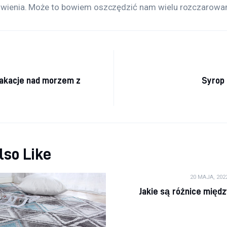
ienia. Może to bowiem oszczędzić nam wielu rozczarowa
a wpisu
akacje nad morzem z
Syrop 
lso Like
20 MAJA, 202
Jakie są różnice międ