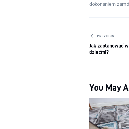
dokonaniem zamów
Nawigacj
PREVIOUS
Jak zaplanować w
dziećmi?
You May A