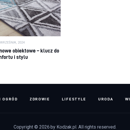
 WRZEŚNIA, 2024
nowe obiektowe – klucz do
fortu i stylu
I OGRÓD
ZDROWIE
LIFESTYLE
URODA
W
Copyright © 2026 by Kodżak.pl. All rights reserved.