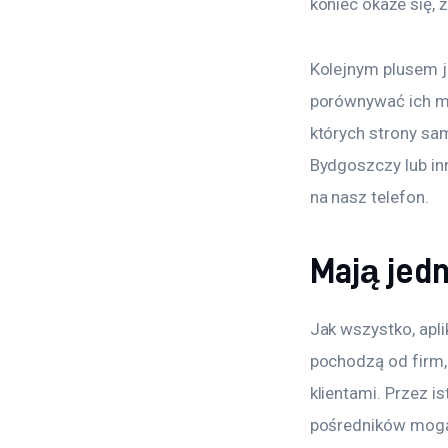
koniec okaże się, 
Kolejnym plusem j
porównywać ich men
których strony sam
Bydgoszczy lub inn
na nasz telefon.
Mają jed
Jak wszystko, apli
pochodzą od firm, 
klientami. Przez i
pośredników mogą 