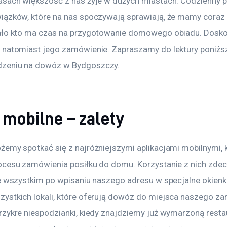
asach większość z nas żyje w dużych miastach. Codzienny p
iązków, które na nas spoczywają sprawiają, że mamy coraz 
mało kto ma czas na przygotowanie domowego obiadu. Dosk
 natomiast jego zamówienie. Zapraszamy do lektury poniżs
zeniu na dowóz w Bydgoszczy.
 mobilne – zalety
emy spotkać się z najróżniejszymi aplikacjami mobilnymi, k
ocesu zamówienia posiłku do domu. Korzystanie z nich zde
e wszystkim po wpisaniu naszego adresu w specjalne okienko
ystkich lokali, które oferują dowóz do miejsca naszego zam
zykre niespodzianki, kiedy znajdziemy już wymarzoną restau