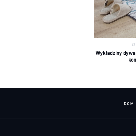
21
Wykładziny dywa
kom
DOM 