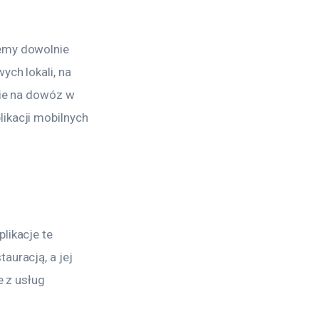
emy dowolnie 
ch lokali, na 
nie na dowóz w 
ikacji mobilnych 
likacje te 
auracją, a jej 
e z usług 