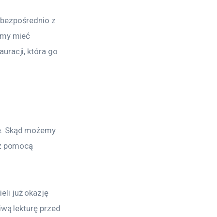
 bezpośrednio z 
emy mieć 
uracji, która go 
e. Skąd możemy 
 z pomocą 
li już okazję 
iwą lekturę przed 