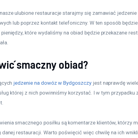
nasze ulubione restauracje starajmy się zamawiać jedzenie
owych lub poprzez kontakt telefoniczny. W ten sposób będzi
ieniędzy, które wydaliśmy na obiad będzie przekazane resta
ała.
wić smaczny obiad?
ących 
jedzenie na dowóz w Bydgoszczy
 jest naprawdę wiel
sług której z nich powinniśmy korzystać. I w tym przypadku
t.
enia smacznego posiłku są komentarze klientów, którzy mie
 danej restauracji. Warto poświęcić więc chwilę na ich wnikl