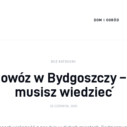
Cats And Dogs
DOM I OGRÓD
BEZ KATEGORII
dowóz w Bydgoszczy –
musisz wiedzieć
26 CZERWCA, 2020