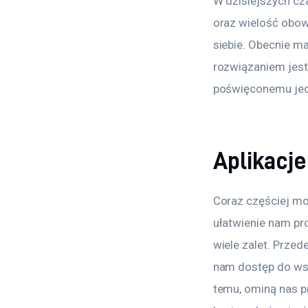
W dzisiejszych cz
oraz wielość obow
siebie. Obecnie 
rozwiązaniem jest
poświęconemu jed
Aplikacje
Coraz częściej moż
ułatwienie nam pr
wiele zalet. Przed
nam dostęp do wsz
temu, ominą nas pr