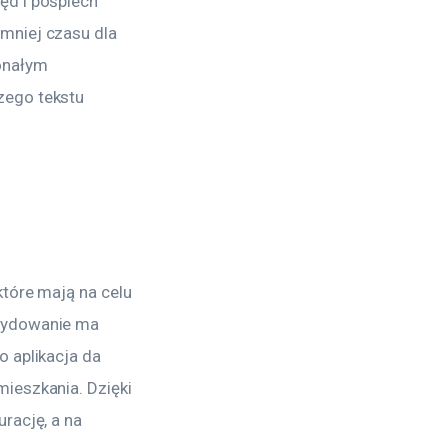
ęd i pośpiech 
mniej czasu dla 
onałym 
zego tekstu 
tóre mają na celu 
cydowanie ma 
 aplikacja da 
ieszkania. Dzięki 
rację, a na 