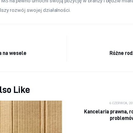
S na pewno umocni swoją pozycję w branży i będzie miała
lszy rozwój swojej działalności.
a wpisu
a na wesele
Różne rod
lso Like
6 CZERWCA, 20
Kancelaria prawna, 
problemó