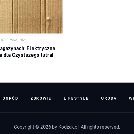
 LISTOPADA, 2024
agazynach: Elektryczne
 dla Czystszego Jutra!
I OGRÓD
ZDROWIE
LIFESTYLE
URODA
W
Copyright © 2026 by Kodżak.pl. All rights reserved.