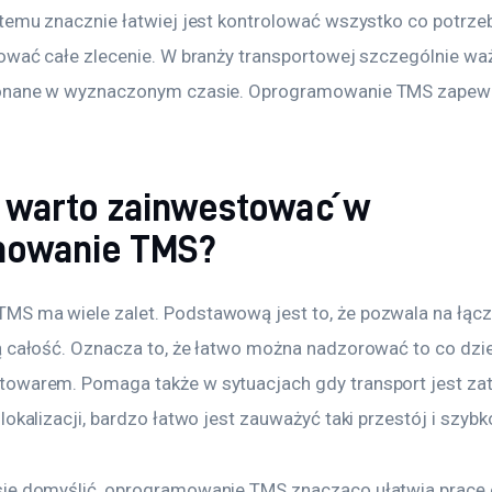
temu znacznie łatwiej jest kontrolować wszystko co potrzeb
ować całe zlecenie. W branży transportowej szczególnie ważn
konane w wyznaczonym czasie. Oprogramowanie TMS zapewn
 warto zainwestować w
mowanie TMS?
S ma wiele zalet. Podstawową jest to, że pozwala na łącz
 całość. Oznacza to, że łatwo można nadzorować to co dziej
owarem. Pomaga także w sytuacjach gdy transport jest za
lokalizacji, bardzo łatwo jest zauważyć taki przestój i szy
ię domyślić, oprogramowanie TMS znacząco ułatwia pracę 