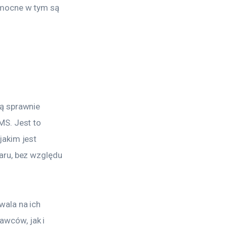
omocne w tym są 
ą sprawnie 
S. Jest to 
akim jest 
aru, bez względu 
ala na ich 
wców, jak i 