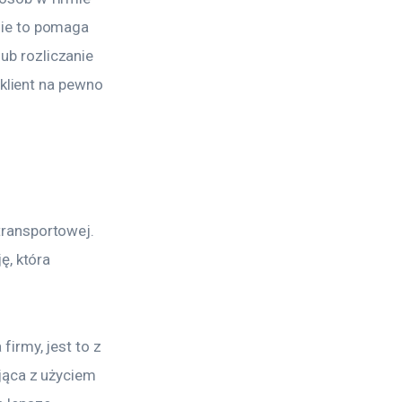
ie to pomaga 
b rozliczanie 
klient na pewno 
transportowej. 
, która 
irmy, jest to z 
jąca z użyciem 