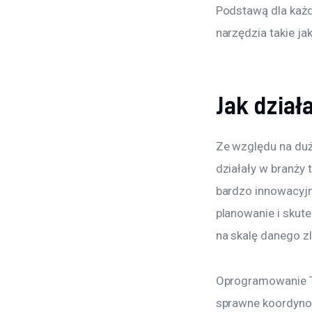
Podstawą dla każd
narzędzia takie j
Jak dzia
Ze względu na duż
działały w branży
bardzo innowacyjn
planowanie i skut
na skalę danego zl
Oprogramowanie TM
sprawne koordynow