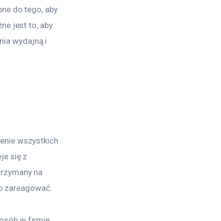
ne do tego, aby 
e jest to, aby 
ia wydajną i 
enie wszystkich 
e się z 
trzymany na 
bko zareagować.
osób w firmie 