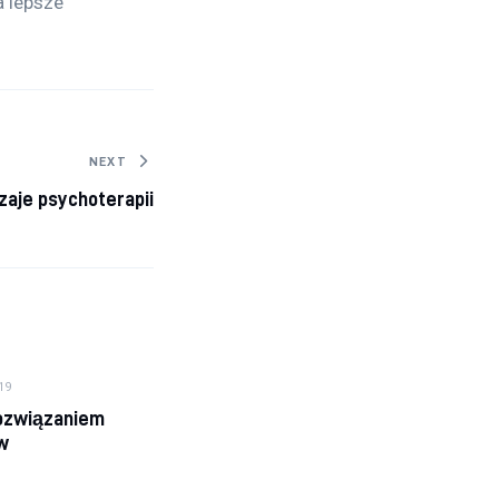
 lepsze 
NEXT
zaje psychoterapii
19
rozwiązaniem
w