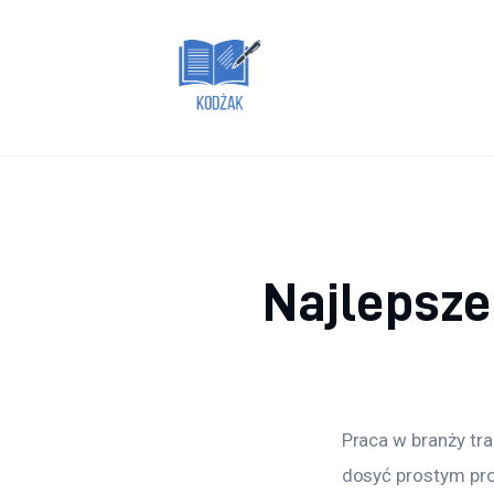
Dom i ogród
Zdrowie
Lifestyle
Uroda
Więcej
Najlepsze
Praca w branży tra
dosyć prostym pro