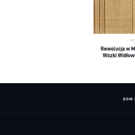
24
Rewolucja w M
Wózki Widłowe
DOM 