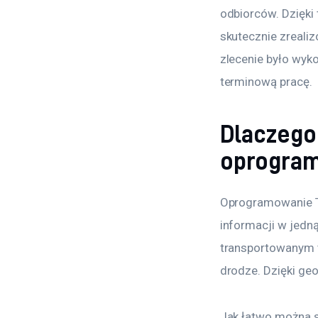
odbiorców. Dzięki 
skutecznie zrealiz
zlecenie było wy
terminową pracę.
Dlaczego
oprogra
Oprogramowanie TM
informacji w jedną
transportowanym t
drodze. Dzięki geo
Jak łatwo można s