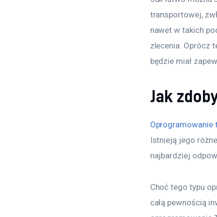
transportowej, zw
nawet w takich po
zlecenia. Oprócz t
będzie miał zapew
Jak zdob
Oprogramowanie 
Istnieją jego różn
najbardziej odpow
Choć tego typu opr
całą pewnością in