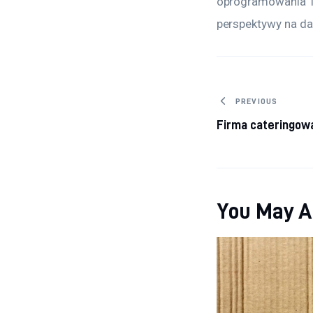
oprogramowania TM
perspektywy na da
Nawigacj
PREVIOUS
Firma cateringow
You May A