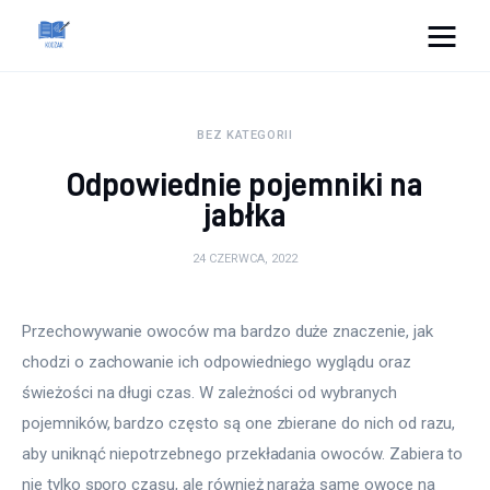
Cats And Dogs
BEZ KATEGORII
Dom i ogród
Odpowiednie pojemniki na
Zdrowie
jabłka
Lifestyle
24 CZERWCA, 2022
Uroda
Przechowywanie owoców ma bardzo duże znaczenie, jak 
chodzi o zachowanie ich odpowiedniego wyglądu oraz 
Więcej
świeżości na długi czas. W zależności od wybranych 
pojemników, bardzo często są one zbierane do nich od razu, 
aby uniknąć niepotrzebnego przekładania owoców. Zabiera to 
nie tylko sporo czasu, ale również naraża same owoce na 