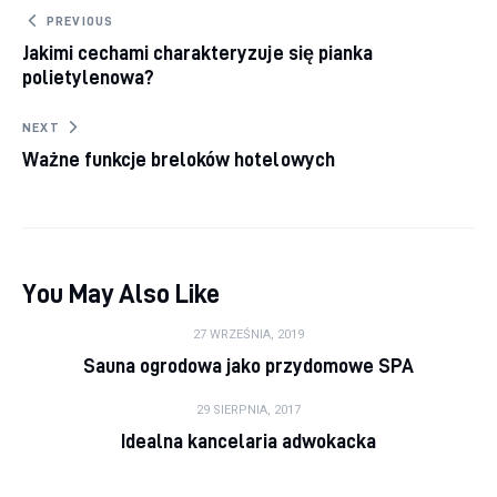
Nawigacja wpisu
PREVIOUS
Jakimi cechami charakteryzuje się pianka
polietylenowa?
NEXT
Ważne funkcje breloków hotelowych
You May Also Like
27 WRZEŚNIA, 2019
Sauna ogrodowa jako przydomowe SPA
29 SIERPNIA, 2017
Idealna kancelaria adwokacka