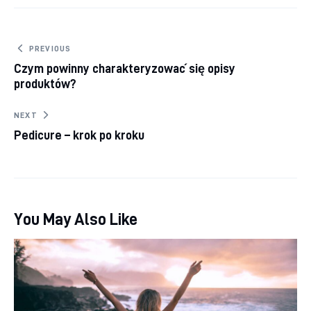
Nawigacja wpisu
PREVIOUS
Czym powinny charakteryzować się opisy
produktów?
NEXT
Pedicure – krok po kroku
You May Also Like