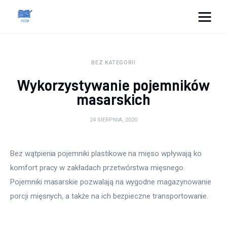
Cats And Dogs
BEZ KATEGORII
Dom i ogród
Wykorzystywanie pojemników
Zdrowie
masarskich
Lifestyle
24 SIERPNIA, 2020
Uroda
Bez wątpienia pojemniki plastikowe na mięso wpływają ko 
komfort pracy w zakładach przetwórstwa mięsnego. 
Więcej
Pojemniki masarskie pozwalają na wygodne magazynowanie 
porcji mięsnych, a także na ich bezpieczne transportowanie.