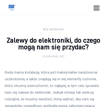
Cats And Dogs
BEZ KATEGORII
Dom i ogród
Zalewy do elektroniki, do czego
Zdrowie
mogą nam się przydać?
Lifestyle
23 GRUDNIA, 2021
Uroda
Kiedy mamy instalację, która jest maksymalnie narażona na 
uszkodzenia, a także znajdują się w niej elementy ruchome, 
Więcej
które chcemy unieruchomić, to najlepiej w tym celu sprawdzi 
nam się zalewa do elektroniki. Jednak istnieje tak wiele jej 
rodzajów, że musimy wiedzieć, którą wybrać, aby nam się 
sprawdziła i prawidłowo spełniała swoją zabezpieczającą 