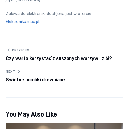
Zalewa do elektroniki dostępna jest w ofercie 
Elektronika.mcc.pl
.
Nawigacja wpisu
PREVIOUS
Czy warto korzystać z suszonych warzyw i ziół?
NEXT
Świetne bombki drewniane
You May Also Like