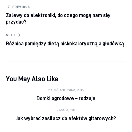
Nawigacja wpisu
PREVIOUS
Zalewy do elektroniki, do czego mogą nam się
przydać?
NEXT
Różnica pomiędzy dietą niskokaloryczną a głodówką
You May Also Like
29 PAŹDZIERNIKA, 2019
Domki ogrodowe – rodzaje
12 MAJA, 2019
Jak wybrać zasilacz do efektów gitarowych?