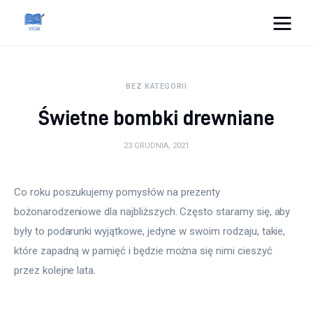
Cats And Dogs
BEZ KATEGORII
Dom i ogród
Świetne bombki drewniane
Zdrowie
23 GRUDNIA, 2021
Lifestyle
Co roku poszukujemy pomysłów na prezenty 
Uroda
bożonarodzeniowe dla najbliższych. Często staramy się, aby 
były to podarunki wyjątkowe, jedyne w swoim rodzaju, takie, 
Więcej
które zapadną w pamięć i będzie można się nimi cieszyć 
przez kolejne lata.